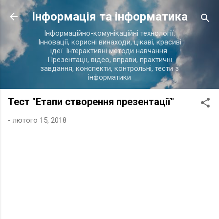
Перейти до основного вмісту
Інформація та інформатика
Інформаційно-комунікаційні технології.
Інновації, корисні винаходи, цікаві, красиві
ідеї. Інтерактивні методи навчання.
Презентації, відео, вправи, практичні
завдання, конспекти, контрольні, тести з
інформатики
Тест "Етапи створення презентації"
-
лютого 15, 2018