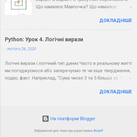
Розкодуйте повідомлення своїх товаришів.
Що намалює Мавпочка? Що намалює
Пінгвін?
ДОКЛАДНІШЕ
Python: Урок 4. Логічні вирази
-
лютого 26, 2020
Логічні вирази і логічний тип даних Часто в реальному житті
ми погоджуємося або заперечуємо те чи інше твердження,
подію, факт. Наприклад, "Сума чисел 3 та 5 більша за 7" є
правдивим твердженням, а "Сума чисел 3 та 5 менша за 7" -
ДОКЛАДНІШЕ
хибним. Можна помітити, що з точки зору логіки подібні
фрази припускають тільки два результати: " Так " (правда) і
" Ні " (неправда). Подібне використовується в
програмуванні: якщо результатом обчислення виразу може
На платформі Blogger
бути лише " Так " або " Ні ", то такий вираз називається
логічним. На минулому уроці були описані три типи даних:
Зображення для теми від користувача
Airyelf
цілі, дробові числа, а також рядки. Також виділяють