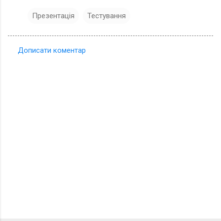
Презентація
Тестування
Дописати коментар
К
о
м
е
н
т
а
р
і