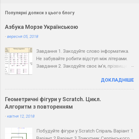
Популярні дописи з цього блогу
Азбука Морзе Українською
-
вересня 05, 2018
Завдання 1. Закодуйте слово інформатика.
Не забувайте робити відступ між літерами.
Завдання 2. Закодуйте своє ім'я, прізвище,
вулицю та номер вашого будинку. Завдання
ДОКЛАДНІШЕ
3. Закодуйте повідомлення, обміняйтеся
зошитами зі своїм товаришем по парті та
розкодуйте повідомлення товариша.
Геометричні фігури у Scratch. Цикл.
Запишіть розкодоване повідомлення.
Алгоритм з повторенням
Завдання 4. Закодуйте повідомлення для
-
квітня 12, 2018
всього класу. Озвучте його коло дошки
(крапка - короткий звук, тире - довгий, довгі
Побудуйте фігури у Scratch Спіраль Варіант 1
паузи між буквами, ще довші між словами).
Варіант 2 Варіант 3 Трикутник Серпінського