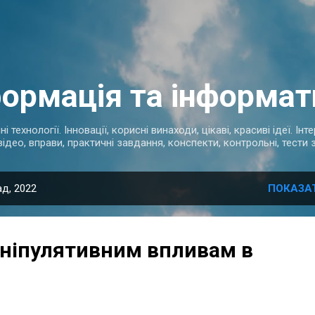
Перейти до основного вмісту
формація та інформат
 технології. Інновації, корисні винаходи, цікаві, красиві ідеї. Ін
відео, вправи, практичні завдання, конспекти, контрольні, тести
д, 2022
ПОКАЗА
ніпулятивним впливам в