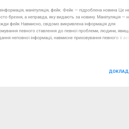
інформація, маніпуляція, фейк. Фейк — підроблена новина Це н
сто брехня, а неправда, яку видають за новину. Маніпуляція — н
вжди фейк Навмисно, свідомо викривлена інформація для
рмування певного ставлення до певної проблеми, людини, явищ
ання неповної інформації, навмисне приховування певного її ас
щення акцентів у повідомленні, висмикування з контексту. У
ультаті у людини викривляється відчуття реальності. Ознаки фе
ційність — категоричні судження, заклики до дій, емоційно
арвлені слова. Сайти-сміттярки використовують усе це у заголо
ДОКЛАД
онкретні відповіді на основні прості питання: хто, що зробив, де
и? Немає фото. Якщо такої інформації, яку можна перевірити, н
це фейкова чи маніпулятивна інформація. Не вказані джерела, н
илань. Важливо звертати увагу, чи має джерело доступ до наве
ормації, яку воно має мотивацію поширювати її. Емоційність У
ини існує два типи мислення: раціональне та емоційне. К...