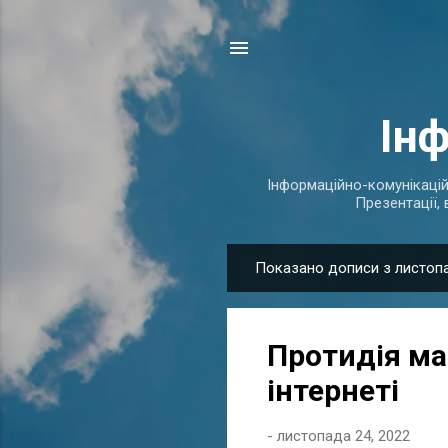
Ін
Інформаційно-комунікаційні
Презентації, 
Показано дописи з листопа
П
у
б
Протидія ма
л
і
інтернеті
к
а
-
листопада 24, 2022