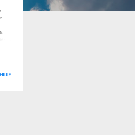
е
е
а.
пекту,
йку
вках.
НІШЕ
,
емає,
емає
деної