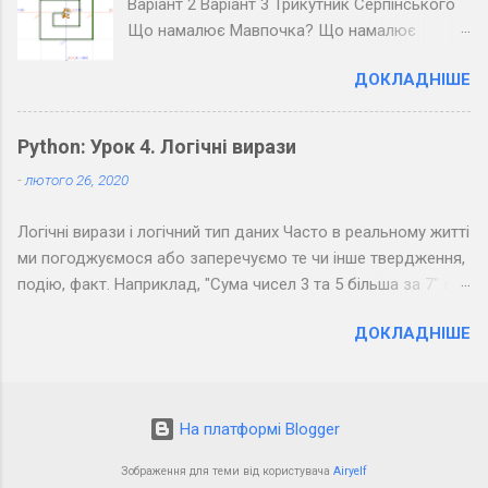
Варіант 2 Варіант 3 Трикутник Серпінського
Розкодуйте повідомлення своїх товаришів.
Що намалює Мавпочка? Що намалює
Пінгвін?
ДОКЛАДНІШЕ
Python: Урок 4. Логічні вирази
-
лютого 26, 2020
Логічні вирази і логічний тип даних Часто в реальному житті
ми погоджуємося або заперечуємо те чи інше твердження,
подію, факт. Наприклад, "Сума чисел 3 та 5 більша за 7" є
правдивим твердженням, а "Сума чисел 3 та 5 менша за 7" -
ДОКЛАДНІШЕ
хибним. Можна помітити, що з точки зору логіки подібні
фрази припускають тільки два результати: " Так " (правда) і
" Ні " (неправда). Подібне використовується в
програмуванні: якщо результатом обчислення виразу може
На платформі Blogger
бути лише " Так " або " Ні ", то такий вираз називається
логічним. На минулому уроці були описані три типи даних:
Зображення для теми від користувача
Airyelf