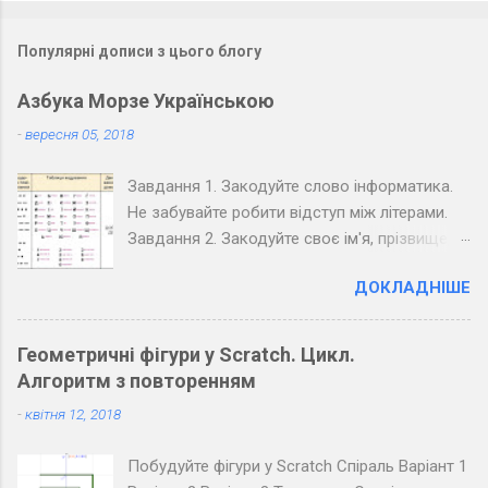
Популярні дописи з цього блогу
Азбука Морзе Українською
-
вересня 05, 2018
Завдання 1. Закодуйте слово інформатика.
Не забувайте робити відступ між літерами.
Завдання 2. Закодуйте своє ім'я, прізвище,
вулицю та номер вашого будинку. Завдання
ДОКЛАДНІШЕ
3. Закодуйте повідомлення, обміняйтеся
зошитами зі своїм товаришем по парті та
розкодуйте повідомлення товариша.
Геометричні фігури у Scratch. Цикл.
Запишіть розкодоване повідомлення.
Алгоритм з повторенням
Завдання 4. Закодуйте повідомлення для
-
квітня 12, 2018
всього класу. Озвучте його коло дошки
(крапка - короткий звук, тире - довгий, довгі
Побудуйте фігури у Scratch Спіраль Варіант 1
паузи між буквами, ще довші між словами).