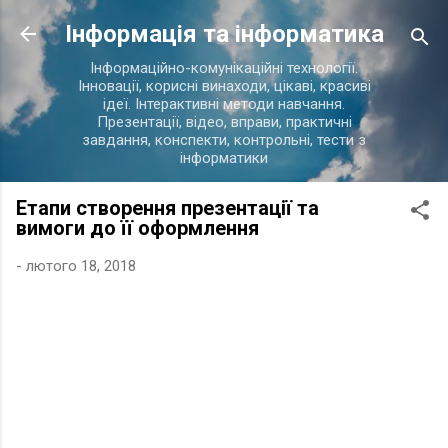
Перейти до основного вмісту
Інформація та інформатика
Інформаційно-комунікаційні технології.
Інновації, корисні винаходи, цікаві, красиві
ідеї. Інтерактивні методи навчання.
Презентації, відео, вправи, практичні
завдання, конспекти, контрольні, тести з
інформатики
Етапи створення презентації та
вимоги до її оформлення
-
лютого 18, 2018