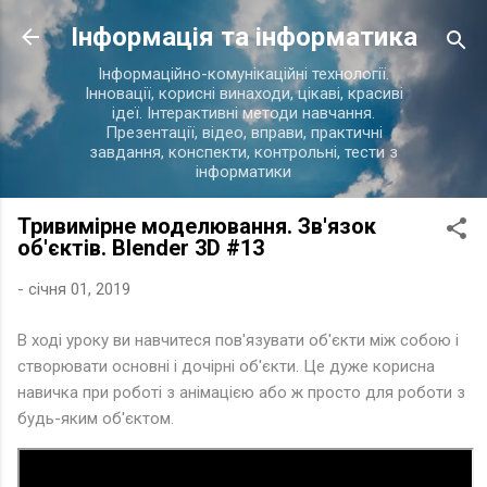
Перейти до основного вмісту
Інформація та інформатика
Інформаційно-комунікаційні технології.
Інновації, корисні винаходи, цікаві, красиві
ідеї. Інтерактивні методи навчання.
Презентації, відео, вправи, практичні
завдання, конспекти, контрольні, тести з
інформатики
Тривимірне моделювання. Зв'язок
об'єктів. Blender 3D #13
-
січня 01, 2019
В ході уроку ви навчитеся пов'язувати об'єкти між собою і
створювати основні і дочірні об'єкти. Це дуже корисна
навичка при роботі з анімацією або ж просто для роботи з
будь-яким об'єктом.