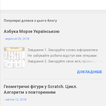
Популярні дописи з цього блогу
Азбука Морзе Українською
-
вересня 05, 2018
Завдання 1. Закодуйте слово інформатика.
Не забувайте робити відступ між літерами.
Завдання 2. Закодуйте своє ім'я, прізвище,
вулицю та номер вашого будинку. Завдання
ДОКЛАДНІШЕ
3. Закодуйте повідомлення, обміняйтеся
зошитами зі своїм товаришем по парті та
розкодуйте повідомлення товариша.
Геометричні фігури у Scratch. Цикл.
Запишіть розкодоване повідомлення.
Алгоритм з повторенням
Завдання 4. Закодуйте повідомлення для
-
квітня 12, 2018
всього класу. Озвучте його коло дошки