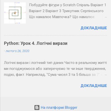
(крапка - короткий звук, тире - довгий, довгі
Побудуйте фігури у Scratch Спіраль Варіант 1
паузи між буквами, ще довші між словами).
Варіант 2 Варіант 3 Трикутник Серпінського
Розкодуйте повідомлення своїх товаришів.
Що намалює Мавпочка? Що намалює
Пінгвін?
ДОКЛАДНІШЕ
Python: Урок 4. Логічні вирази
-
лютого 26, 2020
Логічні вирази і логічний тип даних Часто в реальному житті
ми погоджуємося або заперечуємо те чи інше твердження,
подію, факт. Наприклад, "Сума чисел 3 та 5 більша за 7" є
правдивим твердженням, а "Сума чисел 3 та 5 менша за 7" -
ДОКЛАДНІШЕ
хибним. Можна помітити, що з точки зору логіки подібні
фрази припускають тільки два результати: " Так " (правда) і
" Ні " (неправда). Подібне використовується в
програмуванні: якщо результатом обчислення виразу може
На платформі Blogger
бути лише " Так " або " Ні ", то такий вираз називається