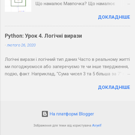
Що намалює Мавпочка? Що намалює
Пінгвін?
ДОКЛАДНІШЕ
Python: Урок 4. Логічні вирази
-
лютого 26, 2020
Логічні вирази і логічний тип даних Часто в реальному житті
ми погоджуємося або заперечуємо те чи інше твердження,
подію, факт. Наприклад, "Сума чисел 3 та 5 більша за 7" є
правдивим твердженням, а "Сума чисел 3 та 5 менша за 7" -
ДОКЛАДНІШЕ
хибним. Можна помітити, що з точки зору логіки подібні
фрази припускають тільки два результати: " Так " (правда) і
" Ні " (неправда). Подібне використовується в
програмуванні: якщо результатом обчислення виразу може
На платформі Blogger
бути лише " Так " або " Ні ", то такий вираз називається
логічним. На минулому уроці були описані три типи даних:
Зображення для теми від користувача
Airyelf
цілі, дробові числа, а також рядки. Також виділяють