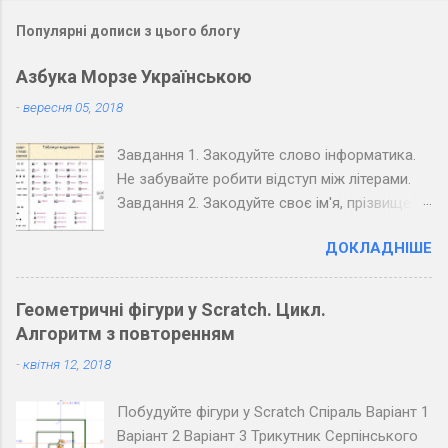
Популярні дописи з цього блогу
Азбука Морзе Українською
-
вересня 05, 2018
Завдання 1. Закодуйте слово інформатика.
Не забувайте робити відступ між літерами.
Завдання 2. Закодуйте своє ім'я, прізвище,
вулицю та номер вашого будинку. Завдання
ДОКЛАДНІШЕ
3. Закодуйте повідомлення, обміняйтеся
зошитами зі своїм товаришем по парті та
розкодуйте повідомлення товариша.
Геометричні фігури у Scratch. Цикл.
Запишіть розкодоване повідомлення.
Алгоритм з повторенням
Завдання 4. Закодуйте повідомлення для
-
квітня 12, 2018
всього класу. Озвучте його коло дошки
(крапка - короткий звук, тире - довгий, довгі
Побудуйте фігури у Scratch Спіраль Варіант 1
паузи між буквами, ще довші між словами).
Варіант 2 Варіант 3 Трикутник Серпінського
Розкодуйте повідомлення своїх товаришів.