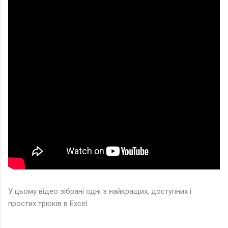
У цьому відео зібрані одні з найкращих, доступних і
простих трюків в Excel.