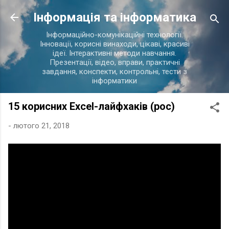
Перейти до основного вмісту
Інформація та інформатика
Інформаційно-комунікаційні технології.
Інновації, корисні винаходи, цікаві, красиві
ідеї. Інтерактивні методи навчання.
Презентації, відео, вправи, практичні
завдання, конспекти, контрольні, тести з
інформатики
15 корисних Excel-лайфхаків (рос)
-
лютого 21, 2018