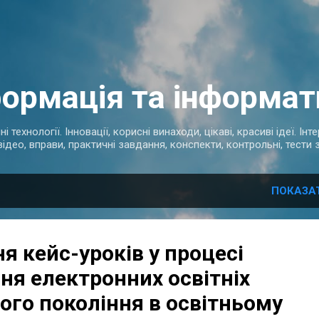
Перейти до основного вмісту
формація та інформат
 технології. Інновації, корисні винаходи, цікаві, красиві ідеї. Ін
відео, вправи, практичні завдання, конспекти, контрольні, тести
ПОКАЗА
я кейс-уроків у процесі
я електронних освітніх
вого покоління в освітньому