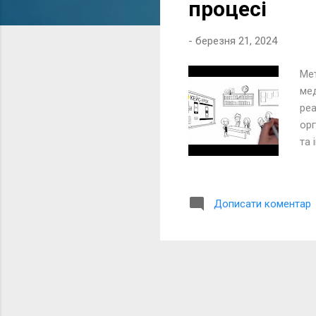
процесі
ц
і
ї
-
березня 21, 2024
Ме
мед
реа
орг
та 
мис
пре
Спі
Дописати коментар
про
на 
«См
Поч
обо
Роз
кож