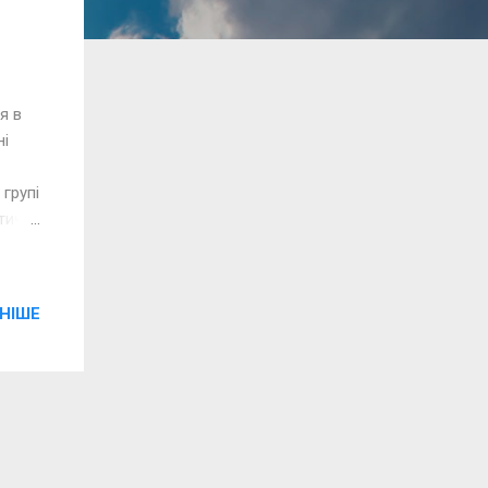
я в
ні
 групі
итичне
чки
еї
.П.
НІШЕ
ків
йсів:
л