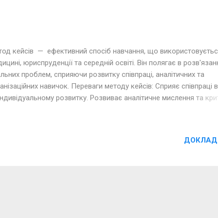
тод кейсів — ефективний спосіб навчання, що використовуєтьс
ицині, юриспруденції та середній освіті. Він полягає в розв'язан
льних проблем, сприяючи розвитку співпраці, аналітичних та
анізаційних навичок. Переваги методу кейсів: Сприяє співпраці в
індивідуальному розвитку. Розвиває аналітичне мислення та кр
лення. Вдосконалює навички управління часом. Розвиває нави
зентації та застосування теоретичних знань у практиці. Автор ід
ваковський Володимир Михайлович - Вікіпедія Спаваковський В
ДОКЛАД
 кейс-уроки Посібник з використання платформи: Приклади уро
платформі EduFuture 7W Кейс-урок «Їсти чи не їсти?» Кейс-урок
артфон – моє все!» Рекомендації щодо застосування методу ке
инайте з простих завдань. Плануйте групову роботу та розподі
в'язків. Забезпечте доступ до ресурсів для вирішення кейсу.
вивайте правила спільної роботи. Сприяйте рефлексії учнів на
ному етапі роботи. Важливо використовувати метод кейсів...