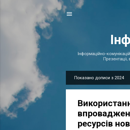
Ін
Інформаційно-комунікаційні
Презентації, 
Показано дописи з 2024
П
у
б
Використанн
л
і
впровадженн
к
ресурсів но
а