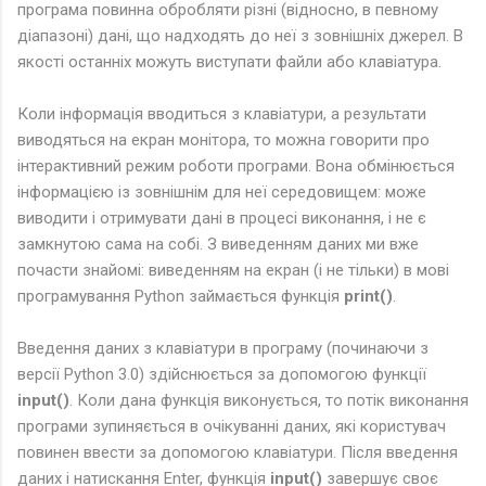
програма повинна обробляти різні (відносно, в певному
діапазоні) дані, що надходять до неї з зовнішніх джерел. В
якості останніх можуть виступати файли або клавіатура.
Коли інформація вводиться з клавіатури, а результати
виводяться на екран монітора, то можна говорити про
інтерактивний режим роботи програми. Вона обмінюється
інформацією із зовнішнім для неї середовищем: може
виводити і отримувати дані в процесі виконання, і не є
замкнутою сама на собі. З виведенням даних ми вже
почасти знайомі: виведенням на екран (і не тільки) в мові
програмування Python займається функція
print()
.
Введення даних з клавіатури в програму (починаючи з
версії Python 3.0) здійснюється за допомогою функції
input()
. Коли дана функція виконується, то потік виконання
програми зупиняється в очікуванні даних, які користувач
повинен ввести за допомогою клавіатури. Після введення
даних і натискання Enter, функція
input()
завершує своє