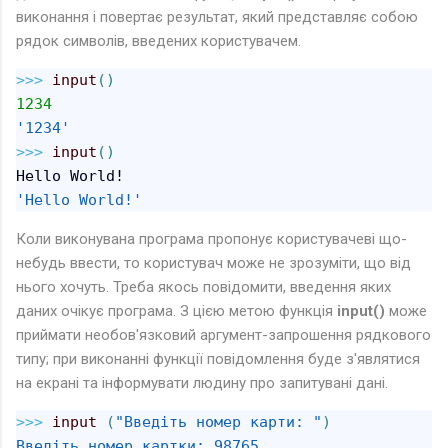
виконання і повертає результат, який представляє собою
рядок символів, введених користувачем.
>>
> 
input
(
)
1234
'1234'
>>
> 
input
(
)
'Hello World!'
Коли виконувана програма пропонує користувачеві що-
небудь ввести, то користувач може не зрозуміти, що від
нього хочуть. Треба якось повідомити, введення яких
даних очікує програма. З цією метою функція
input()
може
приймати необов'язковий аргумент-запрошення рядкового
типу; при виконанні функції повідомлення буде з'являтися
на екрані та інформувати людину про запитувані дані.
>>
>
input
(
"Введіть номер карти: "
)
Введіть номер картки: 98765