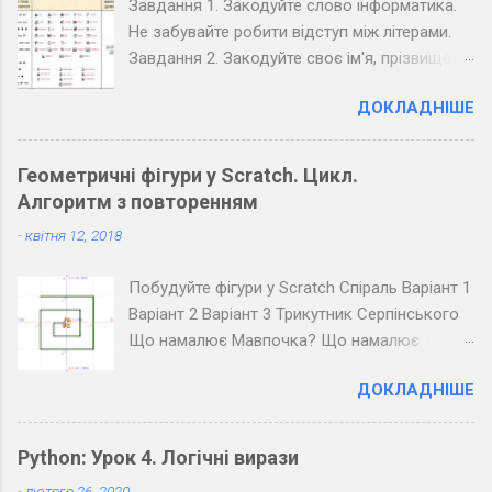
Завдання 1. Закодуйте слово інформатика.
Не забувайте робити відступ між літерами.
Завдання 2. Закодуйте своє ім'я, прізвище,
вулицю та номер вашого будинку. Завдання
ДОКЛАДНІШЕ
3. Закодуйте повідомлення, обміняйтеся
зошитами зі своїм товаришем по парті та
розкодуйте повідомлення товариша.
Геометричні фігури у Scratch. Цикл.
Запишіть розкодоване повідомлення.
Алгоритм з повторенням
Завдання 4. Закодуйте повідомлення для
-
квітня 12, 2018
всього класу. Озвучте його коло дошки
(крапка - короткий звук, тире - довгий, довгі
Побудуйте фігури у Scratch Спіраль Варіант 1
паузи між буквами, ще довші між словами).
Варіант 2 Варіант 3 Трикутник Серпінського
Розкодуйте повідомлення своїх товаришів.
Що намалює Мавпочка? Що намалює
Пінгвін?
ДОКЛАДНІШЕ
Python: Урок 4. Логічні вирази
-
лютого 26, 2020