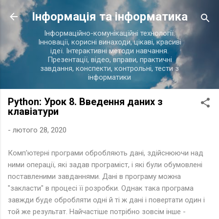
Перейти до основного вмісту
Інформація та інформатика
Інформаційно-комунікаційні технології.
Інновації, корисні винаходи, цікаві, красиві
ідеї. Інтерактивні методи навчання.
Презентації, відео, вправи, практичні
завдання, конспекти, контрольні, тести з
інформатики
Python: Урок 8. Введення даних з
клавіатури
-
лютого 28, 2020
Комп'ютерні програми обробляють дані, здійснюючи над
ними операції, які задав програміст, і які були обумовлені
поставленими завданнями. Дані в програму можна
"закласти" в процесі її розробки. Однак така програма
завжди буде обробляти одні й ті ж дані і повертати один і
той же результат. Найчастіше потрібно зовсім інше -