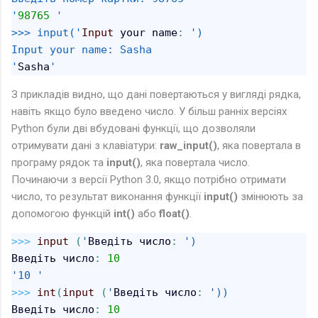
'
98765
'
>>> input('
Input
 your name
:
')
Input your name: Sasha
'
Sasha
'
З прикладів видно, що дані повертаються у вигляді рядка,
навіть якщо було введено число. У більш ранніх версіях
Python були дві вбудовані функції, що дозволяли
отримувати дані з клавіатури:
raw_input()
, яка повертала в
програму рядок та
input()
, яка повертала число.
Починаючи з версії Python 3.0, якщо потрібно отримати
число, то результат виконання функції
input()
змінюють за
допомогою функцій
int()
або
float()
.
>>
>
input
(
'
Введіть число
:
')
Введіть число
:
10
'10 '
>>
>
int
(
input
(
'
Введіть число
:
'))
Введіть число
:
10