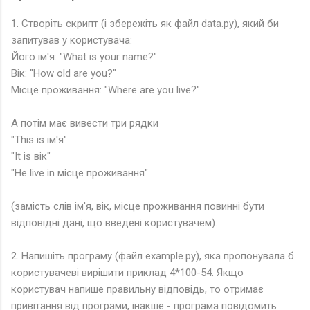
1. Створіть скрипт (і збережіть як файл data.py), який би
запитував у користувача:
Його ім'я: "What is your name?"
Вік: "How old are you?"
Місце проживання: "Where are you live?"
А потім має вивести три рядки
"This is ім'я"
"It is вік"
"He live in місце проживання"
(замість слів ім'я, вік, місце проживання повинні бути
відповідні дані, що введені користувачем).
2. Напишіть програму (файл example.py), яка пропонувала б
користувачеві вирішити приклад 4*100-54. Якщо
користувач напише правильну відповідь, то отримає
привітання від програми, інакше - програма повідомить