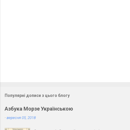
м
е
н
т
а
р
і
Популярні дописи з цього блогу
Азбука Морзе Українською
-
вересня 05, 2018