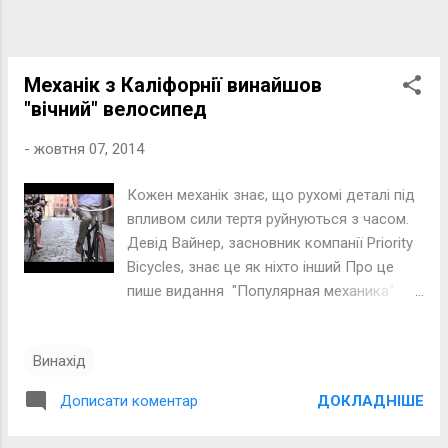
Механік з Каліфорнії винайшов
"вічний" велосипед
-
жовтня 07, 2014
Кожен механік знає, що рухомі деталі під
впливом сили тертя руйнуються з часом.
Девід Вайнер, засновник компанії Priority
Bicycles, знає це як ніхто інший Про це
пише видання "Популярная механика" ,
передає Еспресо.TV . За плечима
Вайнера 6 років роботи як велосипедного
Винахід
механіка. І незважаючи на те, що він вже
давно змінив сферу діяльності, це
ДОКЛАДНІШЕ
Дописати коментар
захоплення не давало йому спокою
багато років. І ось, нарешті, прийшов час