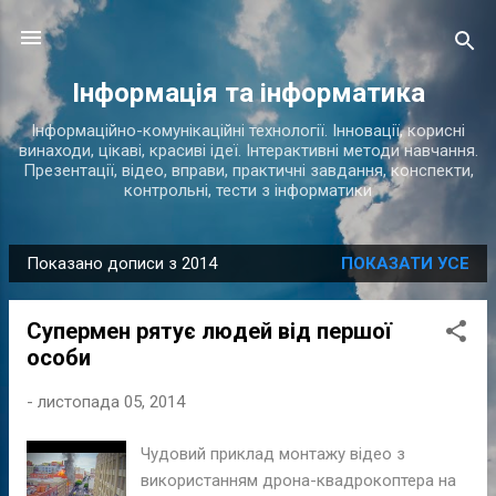
Перейти до основного вмісту
Інформація та інформатика
Інформаційно-комунікаційні технології. Інновації, корисні
винаходи, цікаві, красиві ідеї. Інтерактивні методи навчання.
Презентації, відео, вправи, практичні завдання, конспекти,
контрольні, тести з інформатики
Показано дописи з 2014
ПОКАЗАТИ УСЕ
П
у
Супермен рятує людей від першої
б
особи
л
і
-
листопада 05, 2014
к
а
Чудовий приклад монтажу відео з
ц
використанням дрона-квадрокоптера на