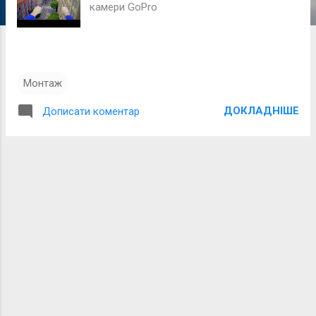
і
камери GoPro
ї
Монтаж
ДОКЛАДНІШЕ
Дописати коментар