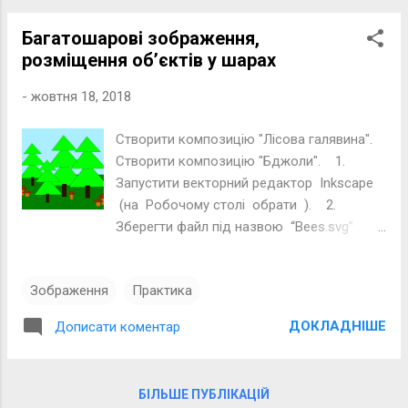
кроків алгоритму у вигляді блок-схем
Багатошарові зображення,
використовують такі основні
розміщення об’єктів у шарах
геометричні фігури: Мова
програмування — це зрозуміла для
-
жовтня 18, 2018
комп'ютера система знаків, призначена
для опису алгоритмів і структури даних.
Створити композицію "Лісова галявина".
Команди в алгоритмах записують одна
Створити композицію "Бджоли". 1.
за одною в певному порядку, а от
Запустити векторний редактор Inkscape
виконуються вони не завжди в такій
(на Робочому столі обрати ). 2.
послідовності. Залежно від порядку
Зберегти файл під назвою “Bees.svg” . 3.
виконання команд алгоритми поділяють
Налаштувати альбомне розташування
на три типи: • лінійні алгоритми
аркуша ( Файл , Параметри документа , у
(слідування); • алгоритми з
Зображення
Практика
підменю Орієнтація обрати Альбомна ).
розгалуженням; • алгоритми з
4. Використавши масштаб (внизу
повторенням. Розгалуження і повторе...
ДОКЛАДНІШЕ
Дописати коментар
справа) та полосу прокрутки розташувати
аркуш за зразком: 5. Зобразити бджолу:
5.1. Скориставшись
БІЛЬШЕ ПУБЛІКАЦІЙ
інструментом Створення кіл, еліпсів та