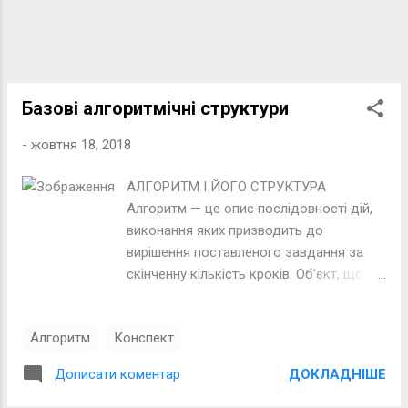
створити зміст в автоматичному режимі
та покажчик. Запустіть текстовий
процесор Word, створіть новий документ.
Знайдіть в Інтернеті три-чотири вірші
одного з українських поетів і скопіюйте в
Базові алгоритмічні структури
документ...
-
жовтня 18, 2018
АЛГОРИТМ І ЙОГО СТРУКТУРА
Алгоритм — це опис послідовності дій,
виконання яких призводить до
вирішення поставленого завдання за
скінченну кількість кроків. Об'єкт, що
здатний виконати команди алгоритму,
називають виконавцем алгоритму.
Алгоритм
Конспект
Алгоритми можуть бути подані в різних
формах: у текстовій формі запису, у
ДОКЛАДНІШЕ
Дописати коментар
вигляді блок-схеми (графічній), мовою
програмування тощо. Для позначення