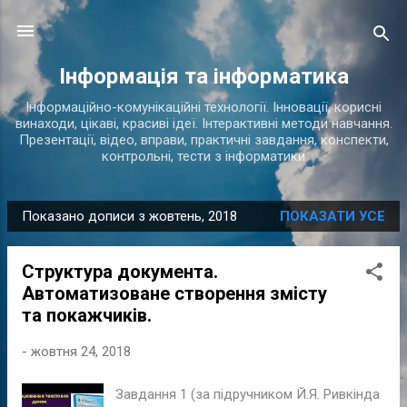
Перейти до основного вмісту
Інформація та інформатика
Інформаційно-комунікаційні технології. Інновації, корисні
винаходи, цікаві, красиві ідеї. Інтерактивні методи навчання.
Презентації, відео, вправи, практичні завдання, конспекти,
контрольні, тести з інформатики
Показано дописи з жовтень, 2018
ПОКАЗАТИ УСЕ
П
у
Структура документа.
б
Автоматизоване створення змісту
л
та покажчиків.
і
к
-
жовтня 24, 2018
а
ц
Завдання 1 (за підручником Й.Я. Ривкінда