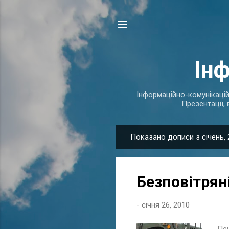
Ін
Інформаційно-комунікаційні
Презентації, 
Показано дописи з січень, 
П
у
б
Безповітрян
л
і
-
січня 26, 2010
к
а
Пен