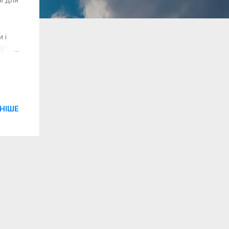
 і
30%.
кулі.
ся їх
НІШЕ