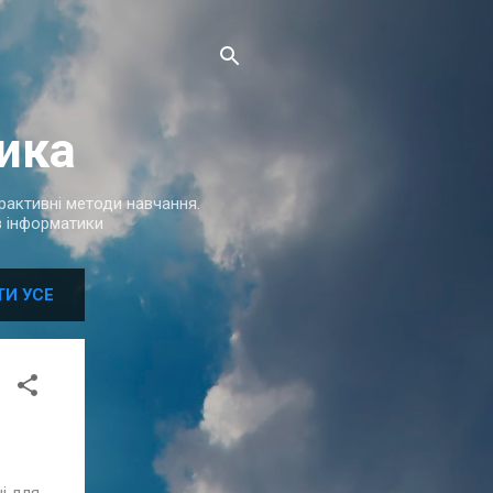
ика
терактивні методи навчання.
 з інформатики
ТИ УСЕ
і для