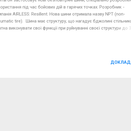
ористання під час бойових дій в гарячих точках. Розробник -
панія AIRLESS: Resillent. Нова шини отримала назву NPT (non-
umatic tire). Шина має структуру, що нагадує бджолині стільники
тна виконувати свої функції при руйнуванні своєї структури до 
еваги такого рішення очевидні: такий шині не страшні пробоїни, 
а не вимагає ніякого обслуговування протягом усього терміну
жби. Недоліки також прогнозовані, але мабуть виробнику вдало
олати. Крім того, матеріал, з якого виготовлені шини, досить
ДОКЛАД
нестійкий.