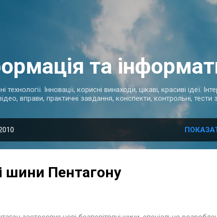
Перейти до основного вмісту
формація та інформат
 технології. Інновації, корисні винаходи, цікаві, красиві ідеї. Ін
відео, вправи, практичні завдання, конспекти, контрольні, тести
2010
ПОКАЗА
і шини Пентагону
тагон застосовує нові безповітряні шини, спеціально розроблен