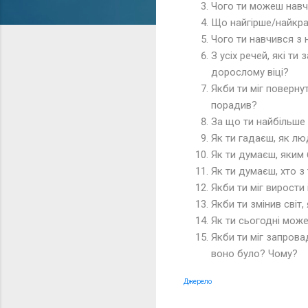
Чого ти можеш навч
Що найгірше/найкр
Чого ти навчився з
З усіх речей, які ти
дорослому віці?
Якби ти міг поверну
порадив?
За що ти найбільше
Як ти гадаєш, як л
Як ти думаєш, яким
Як ти думаєш, хто з
Якби ти міг вирости
Якби ти змінив світ,
Як ти сьогодні мож
Якби ти міг запрова
воно було? Чому?
Джерело