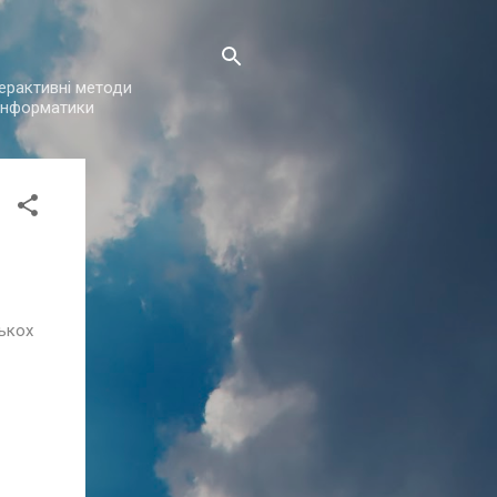
нтерактивні методи
з інформатики
лькох