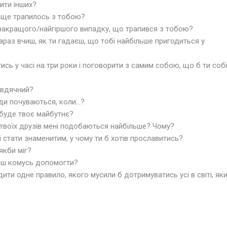
ити інших?
аще трапилось з тобою?
 накращого/найгіршого випадку, що трапився з тобою?
 зараз вчиш, як ти гадаєш, що тобі найбільше пригодиться у
тись у часі на три роки і поговорити з самим собою, що б ти собі
 вдячний?
юди почуваються, коли…?
 буде твоє майбутнє?
 твоїх друзів мені подобаються найбільше? Чому?
 і стати знаменитим, у чому ти б хотів прославитись?
 якби міг?
еш комусь допомогти?
дити одне правило, якого мусили б дотримуватись усі в світі, як