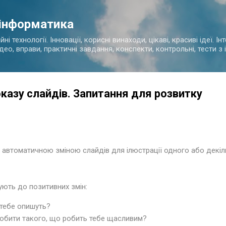
Перейти до основного вмісту
 інформатика
і технології. Інновації, корисні винаходи, цікаві, красиві ідеї. І
ідео, вправи, практичні завдання, конспекти, контрольні, тести 
казу слайдів. Запитання для розвитку
з автоматичною зміною слайдів для ілюстрації одного або декі
ують до позитивних змін:
 тебе опишуть?
обити такого, що робить тебе щасливим?