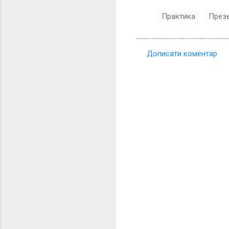
Практика
Презе
Дописати коментар
К
о
м
е
н
т
а
р
і