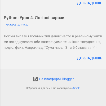
ДОКЛАДНІШЕ
Python: Урок 4. Логічні вирази
-
лютого 26, 2020
Логічні вирази і логічний тип даних Часто в реальному житті
ми погоджуємося або заперечуємо те чи інше твердження,
подію, факт. Наприклад, "Сума чисел 3 та 5 більша за 7" є
правдивим твердженням, а "Сума чисел 3 та 5 менша за 7" -
ДОКЛАДНІШЕ
хибним. Можна помітити, що з точки зору логіки подібні
фрази припускають тільки два результати: " Так " (правда) і
" Ні " (неправда). Подібне використовується в
програмуванні: якщо результатом обчислення виразу може
На платформі Blogger
бути лише " Так " або " Ні ", то такий вираз називається
логічним. На минулому уроці були описані три типи даних:
Зображення для теми від користувача
Airyelf
цілі, дробові числа, а також рядки. Також виділяють
логічний тип даних. У цього типу всього два можливих
значення: True ( правда ) - 1 і False ( неправда ) - 0 . Тільки