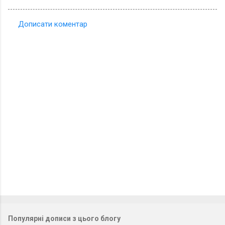
Дописати коментар
К
о
м
е
н
т
а
р
і
Популярні дописи з цього блогу