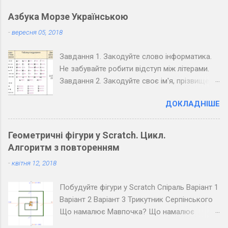
Азбука Морзе Українською
-
вересня 05, 2018
Завдання 1. Закодуйте слово інформатика.
Не забувайте робити відступ між літерами.
Завдання 2. Закодуйте своє ім'я, прізвище,
вулицю та номер вашого будинку. Завдання
ДОКЛАДНІШЕ
3. Закодуйте повідомлення, обміняйтеся
зошитами зі своїм товаришем по парті та
розкодуйте повідомлення товариша.
Геометричні фігури у Scratch. Цикл.
Запишіть розкодоване повідомлення.
Алгоритм з повторенням
Завдання 4. Закодуйте повідомлення для
-
квітня 12, 2018
всього класу. Озвучте його коло дошки
(крапка - короткий звук, тире - довгий, довгі
Побудуйте фігури у Scratch Спіраль Варіант 1
паузи між буквами, ще довші між словами).
Варіант 2 Варіант 3 Трикутник Серпінського
Розкодуйте повідомлення своїх товаришів.
Що намалює Мавпочка? Що намалює
Пінгвін?