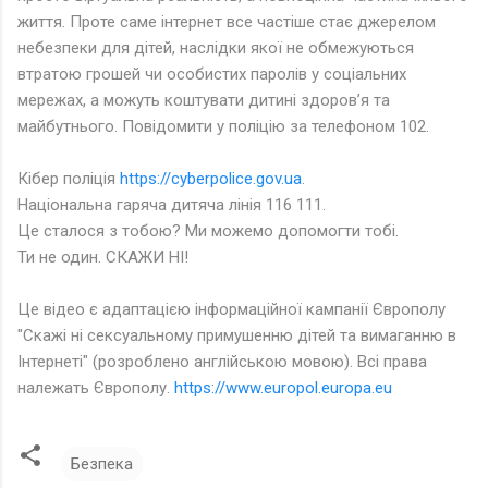
життя. Проте саме інтернет все частіше стає джерелом
небезпеки для дітей, наслідки якої не обмежуються
втратою грошей чи особистих паролів у соціальних
мережах, а можуть коштувати дитині здоров’я та
майбутнього. Повідомити у поліцію за телефоном 102.
Кібер поліція
https://cyberpolice.gov.ua
.
Національна гаряча дитяча лінія 116 111.
Це сталося з тобою? Ми можемо допомогти тобі.
Ти не один. СКАЖИ НІ!
Це відео є адаптацією інформаційної кампанії Європолу
"Скажі ні сексуальному примушенню дітей та вимаганню в
Інтернеті" (розроблено англійською мовою). Всі права
належать Європолу.
https://www.europol.europa.eu
Безпека