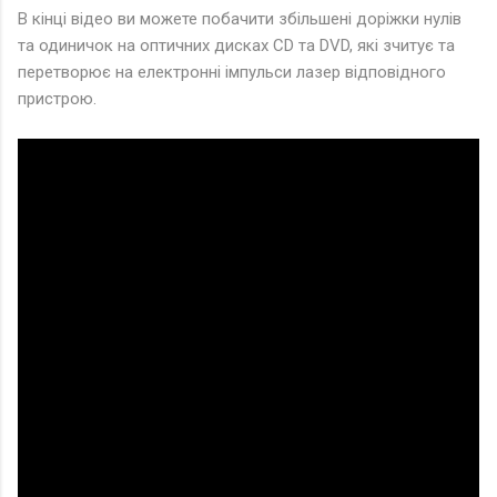
В кінці відео ви можете побачити збільшені доріжки нулів
та одиничок на оптичних дисках CD та DVD, які зчитує та
перетворює на електронні імпульси лазер відповідного
пристрою.