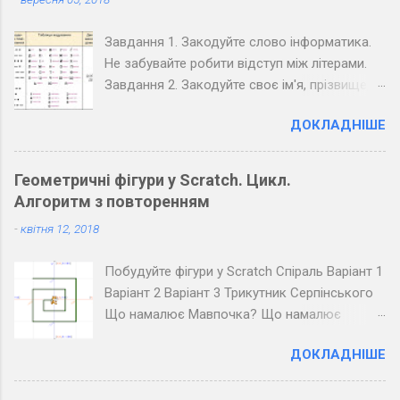
Завдання 1. Закодуйте слово інформатика.
Не забувайте робити відступ між літерами.
Завдання 2. Закодуйте своє ім'я, прізвище,
вулицю та номер вашого будинку. Завдання
ДОКЛАДНІШЕ
3. Закодуйте повідомлення, обміняйтеся
зошитами зі своїм товаришем по парті та
розкодуйте повідомлення товариша.
Геометричні фігури у Scratch. Цикл.
Запишіть розкодоване повідомлення.
Алгоритм з повторенням
Завдання 4. Закодуйте повідомлення для
-
квітня 12, 2018
всього класу. Озвучте його коло дошки
(крапка - короткий звук, тире - довгий, довгі
Побудуйте фігури у Scratch Спіраль Варіант 1
паузи між буквами, ще довші між словами).
Варіант 2 Варіант 3 Трикутник Серпінського
Розкодуйте повідомлення своїх товаришів.
Що намалює Мавпочка? Що намалює
Пінгвін?
ДОКЛАДНІШЕ