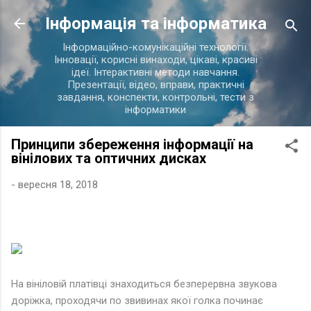
Перейти до основного вмісту
Інформація та інформатика
Інформаційно-комунікаційні технології.
Інновації, корисні винаходи, цікаві, красиві
ідеї. Інтерактивні методи навчання.
Презентації, відео, вправи, практичні
завдання, конспекти, контрольні, тести з
інформатики
Принципи збереження інформації на
вінілових та оптичних дисках
-
вересня 18, 2018
На вініловій платівці знаходиться безперервна звукова
доріжка, проходячи по звивинах якої голка починає