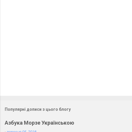
К
о
м
е
н
т
а
р
і
Популярні дописи з цього блогу
Азбука Морзе Українською
-
вересня 05, 2018