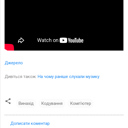
Джерело
Дивіться також:
На чому раніше слухали музику
Винахід
Кодування
Комп'ютер
Дописати коментар