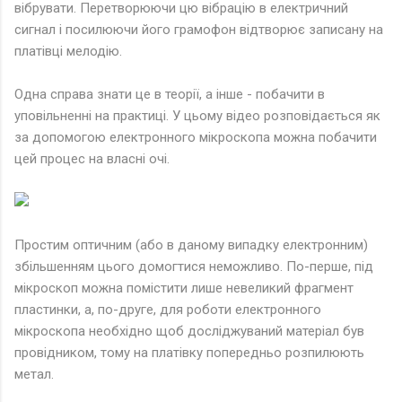
вібрувати. Перетворюючи цю вібрацію в електричний
сигнал і посилюючи його грамофон відтворює записану на
платівці мелодію.
Одна справа знати це в теорії, а інше - побачити в
уповільненні на практиці. У цьому відео розповідається як
за допомогою електронного мікроскопа можна побачити
цей процес на власні очі.
Простим оптичним (або в даному випадку електронним)
збільшенням цього домогтися неможливо. По-перше, під
мікроскоп можна помістити лише невеликий фрагмент
пластинки, а, по-друге, для роботи електронного
мікроскопа необхідно щоб досліджуваний матеріал був
провідником, тому на платівку попередньо розпилюють
метал.