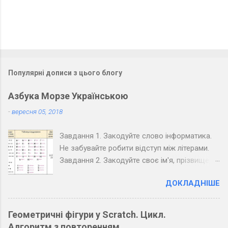
і
Популярні дописи з цього блогу
Азбука Морзе Українською
-
вересня 05, 2018
Завдання 1. Закодуйте слово інформатика.
Не забувайте робити відступ між літерами.
Завдання 2. Закодуйте своє ім'я, прізвище,
вулицю та номер вашого будинку. Завдання
ДОКЛАДНІШЕ
3. Закодуйте повідомлення, обміняйтеся
зошитами зі своїм товаришем по парті та
розкодуйте повідомлення товариша.
Геометричні фігури у Scratch. Цикл.
Запишіть розкодоване повідомлення.
Алгоритм з повторенням