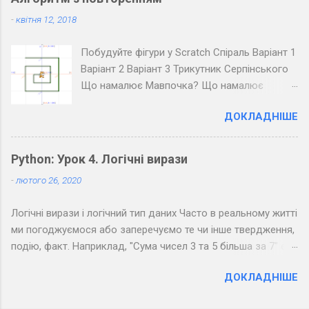
Завдання 4. Закодуйте повідомлення для
-
квітня 12, 2018
всього класу. Озвучте його коло дошки
(крапка - короткий звук, тире - довгий, довгі
Побудуйте фігури у Scratch Спіраль Варіант 1
паузи між буквами, ще довші між словами).
Варіант 2 Варіант 3 Трикутник Серпінського
Розкодуйте повідомлення своїх товаришів.
Що намалює Мавпочка? Що намалює
Пінгвін?
ДОКЛАДНІШЕ
Python: Урок 4. Логічні вирази
-
лютого 26, 2020
Логічні вирази і логічний тип даних Часто в реальному житті
ми погоджуємося або заперечуємо те чи інше твердження,
подію, факт. Наприклад, "Сума чисел 3 та 5 більша за 7" є
правдивим твердженням, а "Сума чисел 3 та 5 менша за 7" -
ДОКЛАДНІШЕ
хибним. Можна помітити, що з точки зору логіки подібні
фрази припускають тільки два результати: " Так " (правда) і