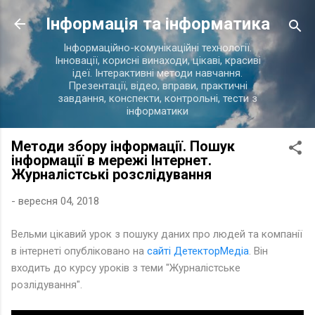
Перейти до основного вмісту
Інформація та інформатика
Інформаційно-комунікаційні технології.
Інновації, корисні винаходи, цікаві, красиві
ідеї. Інтерактивні методи навчання.
Презентації, відео, вправи, практичні
завдання, конспекти, контрольні, тести з
інформатики
Методи збору інформації. Пошук
інформації в мережі Інтернет.
Журналістські розслідування
-
вересня 04, 2018
Вельми цікавий урок з пошуку даних про людей та компанії
в інтернеті опубліковано на
сайті ДетекторМедіа
. Він
входить до курсу уроків з теми "Журналістське
розлідування".