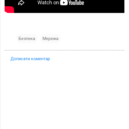
Безпека
Мережа
Дописати коментар
К
о
м
е
н
т
а
р