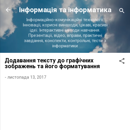
Перейти до основного вмісту
Інформація та інформатика
Інформаційно-комунікаційні технології.
Інновації, корисні винаходи, цікаві, красиві
ідеї. Інтерактивні методи навчання.
Презентації, відео, вправи, практичні
завдання, конспекти, контрольні, тести з
інформатики
Додавання тексту до графічних
зображень та його форматування
-
листопада 13, 2017