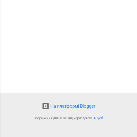
о
м
е
н
т
а
р
і
На платформі Blogger
Зображення для теми від користувача
Airyelf