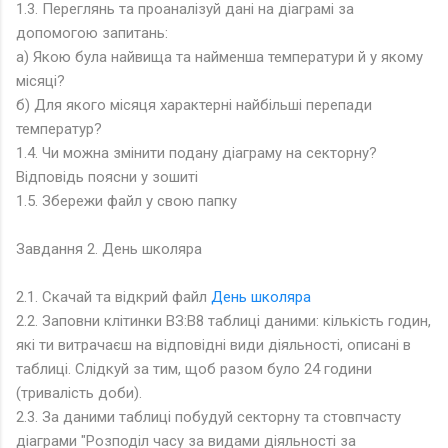
1.3. Переглянь та проаналізуй дані на діаграмі за
допомогою запитань:
а) Якою була найвища та найменша температури й у якому
місяці?
б) Для якого місяця характерні найбільші перепади
температур?
1.4. Чи можна змінити подану діаграму на секторну?
Відповідь поясни у зошиті
1.5. Збережи файл у свою папку
Завдання 2. День школяра
2.1. Скачай та відкрий файл
День школяра
2.2. Заповни клітинки ВЗ:В8 таблиці даними: кількість годин,
які ти витрачаєш на відповідні види діяльності, описані в
таблиці. Слідкуй за тим, щоб разом було 24 години
(тривалість доби).
2.3. За даними таблиці побудуй секторну та стовпчасту
діаграми "Розподіл часу за видами діяльності за