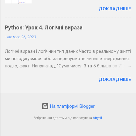
Пінгвін?
ДОКЛАДНІШЕ
Python: Урок 4. Логічні вирази
-
лютого 26, 2020
Логічні вирази і логічний тип даних Часто в реальному житті
ми погоджуємося або заперечуємо те чи інше твердження,
подію, факт. Наприклад, "Сума чисел 3 та 5 більша за 7" є
правдивим твердженням, а "Сума чисел 3 та 5 менша за 7" -
ДОКЛАДНІШЕ
хибним. Можна помітити, що з точки зору логіки подібні
фрази припускають тільки два результати: " Так " (правда) і
" Ні " (неправда). Подібне використовується в
програмуванні: якщо результатом обчислення виразу може
На платформі Blogger
бути лише " Так " або " Ні ", то такий вираз називається
логічним. На минулому уроці були описані три типи даних:
Зображення для теми від користувача
Airyelf
цілі, дробові числа, а також рядки. Також виділяють
логічний тип даних. У цього типу всього два можливих