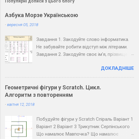
Популярні дописи з цього блогу
Азбука Морзе Українською
-
вересня 05, 2018
Завдання 1. Закодуйте слово інформатика.
Не забувайте робити відступ між літерами.
Завдання 2. Закодуйте своє ім'я, прізвище,
вулицю та номер вашого будинку. Завдання
ДОКЛАДНІШЕ
3. Закодуйте повідомлення, обміняйтеся
зошитами зі своїм товаришем по парті та
розкодуйте повідомлення товариша.
Геометричні фігури у Scratch. Цикл.
Запишіть розкодоване повідомлення.
Алгоритм з повторенням
Завдання 4. Закодуйте повідомлення для
-
квітня 12, 2018
всього класу. Озвучте його коло дошки
(крапка - короткий звук, тире - довгий, довгі
Побудуйте фігури у Scratch Спіраль Варіант 1
паузи між буквами, ще довші між словами).
Варіант 2 Варіант 3 Трикутник Серпінського
Розкодуйте повідомлення своїх товаришів.
Що намалює Мавпочка? Що намалює