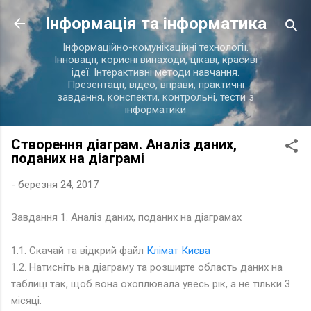
Перейти до основного вмісту
Інформація та інформатика
Інформаційно-комунікаційні технології.
Інновації, корисні винаходи, цікаві, красиві
ідеї. Інтерактивні методи навчання.
Презентації, відео, вправи, практичні
завдання, конспекти, контрольні, тести з
інформатики
Створення діаграм. Аналіз даних,
поданих на діаграмі
-
березня 24, 2017
Завдання 1. Аналіз даних, поданих на діаграмах
1.1. Скачай та відкрий файл
Клімат Києва
1.2. Натисніть на діаграму та розширте область даних на
таблиці так, щоб вона охоплювала увесь рік, а не тільки 3
місяці.