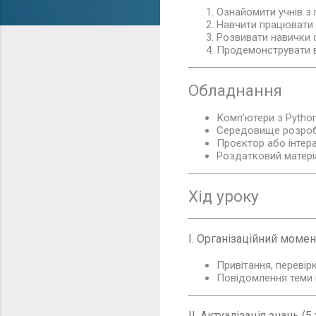
Ознайомити учнів з 
Навчити працювати 
Розвивати навички 
Продемонструвати 
Обладнання
Комп’ютери з Python 
Середовище розробк
Проєктор або інтер
Роздатковий матері
Хід уроку
I. Організаційний момент
Привітання, перевірк
Повідомлення теми 
II. Актуалізація знань (5