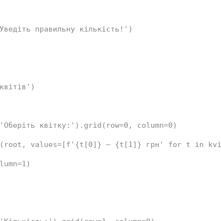
Уведіть правильну кількість!'
)
квітів'
)
'Оберіть квітку:'
).grid(row=
0
, column=
0
)
(root, values=[
f'
{t[
0
]} – 
{t[
1
]} грн' 
for
 t 
in
 kv
lumn=
1
)