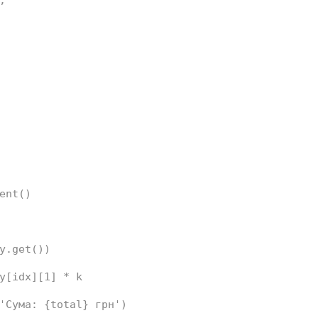
,
ent()
y.get())
y[idx][
1
] * k
'Сума: 
{total}
 грн')