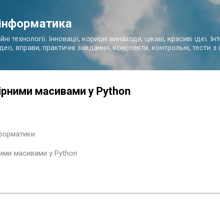
Перейти до основного вмісту
 інформатика
і технології. Інновації, корисні винаходи, цікаві, красиві ідеї. І
ідео, вправи, практичні завдання, конспекти, контрольні, тести 
ірними масивами у Python
нформатики
ими масивами у Python