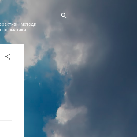
нтерактивні методи
з інформатики