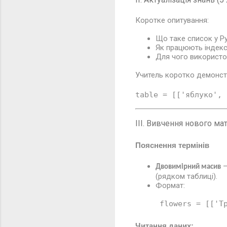
Коротке опитування:
Що таке список у P
Як працюють індекс
Для чого використо
Учитель коротко демонст
table = [[
'яблуко'
, 
III. Вивчення нового мат
Пояснення термінів
—
Двовимірний масив
(рядком таблиці).
Формат:
flowers = [[
'Т
Читання даних: