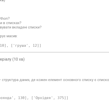
ython?
и в списках?
вувати вкладені списки?
рує масив:
10
], [
'груша'
, 
12
]]
еріалу (10 хв)
 структура даних, де кожен елемент основного списку є списк
роянда'
, 
130
], [
'Орхідея'
, 
375
]]