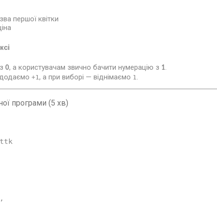
зва першої квітки
ціна
ксі
 з
, а користувачам звично бачити нумерацію з
.
0
1
і додаємо
, а при виборі — віднімаємо
.
+1
1
ної програми (5 хв)
ttk
,