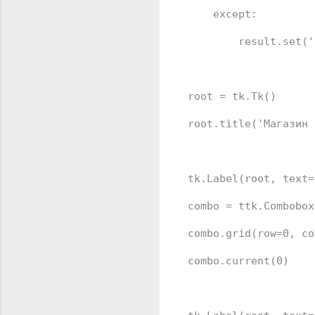
except
:
result.
set
(
'
root = tk.Tk()
root.title(
'Магазин 
tk.Label(root, text=
combo = ttk.Combobox
combo.grid(row=
0
, co
combo.current(
0
)