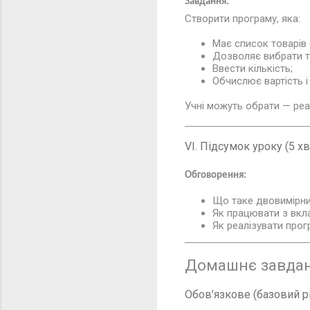
Завдання:
Створити програму, яка:
Має список товарів (
Дозволяє вибрати т
Ввести кількість;
Обчислює вартість і
Учні можуть обрати — ре
VI. Підсумок уроку (5 хв
Обговорення:
Що таке двовимірни
Як працювати з вк
Як реалізувати прог
Домашнє завда
Обов’язкове (базовий р