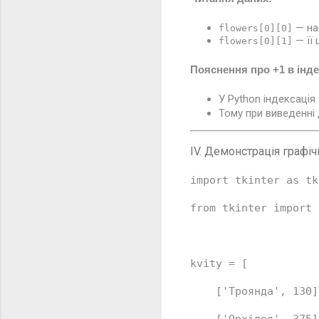
— на
flowers[0][0]
— її 
flowers[0][1]
Пояснення про +1 в інде
У Python індексація
Тому при виведенн
IV. Демонстрація графіч
import
 tkinter 
as
 tk
from
 tkinter 
import
 
kvity = [
[
'Троянда'
, 
130
]