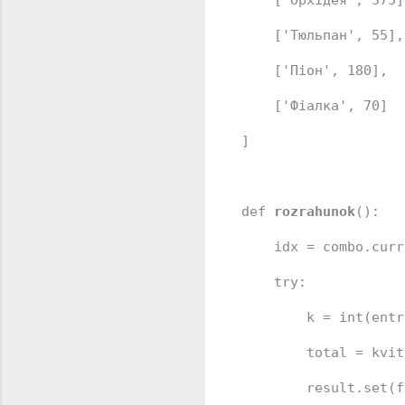
[
'Орхідея'
, 
375
]
[
'Тюльпан'
, 
55
],
[
'Піон'
, 
180
],
[
'Фіалка'
, 
70
]
]
def
rozrahunok
():
idx = combo.curr
try
:
k = 
int
(entr
total = kvit
result.
set
(
f