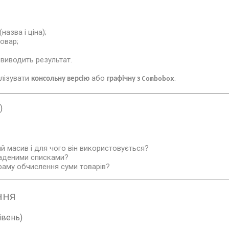
назва і ціна);
овар;
 виводить результат.
алізувати
або
.
Combobox
консольну версію
графічну з
)
й масив і для чого він використовується?
ладеними списками?
раму обчислення суми товарів?
ння
івень)