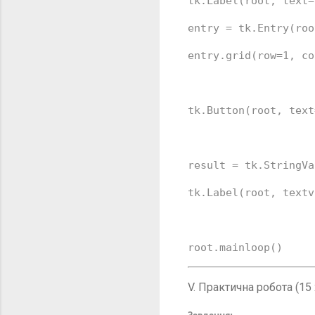
tk.Label(root, text=
entry = tk.Entry(roo
entry.grid(row=
1
, co
tk.Button(root, text
result = tk.StringVa
tk.Label(root, textv
root.mainloop()
V. Практична робота (15 