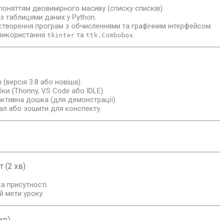
поняттям двовимірного масиву (списку списків).
з таблицями даних у Python.
створення програм з обчисленнями та графічним інтерфейсом.
використання
та
.
tkinter
ttk.Combobox
(версія 3.8 або новіша).
и (Thonny, VS Code або IDLE).
активна дошка (для демонстрації).
ал або зошити для конспекту.
 (2 хв)
а присутності.
й мети уроку.
 хв)