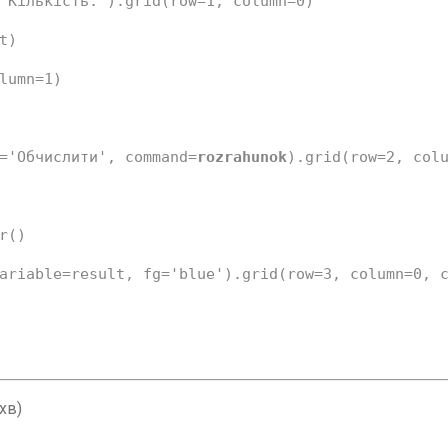
'Кількість:'
).grid(row=
1
, column=
0
)
t)
lumn=
1
)
=
'Обчислити'
, command=
rozrahunok
).grid(row=
2
, col
r()
ariable=result, fg=
'blue'
).grid(row=
3
, column=
0
, 
хв)