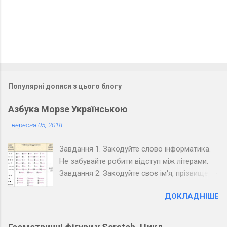
і
Популярні дописи з цього блогу
Азбука Морзе Українською
-
вересня 05, 2018
Завдання 1. Закодуйте слово інформатика.
Не забувайте робити відступ між літерами.
Завдання 2. Закодуйте своє ім'я, прізвище,
вулицю та номер вашого будинку. Завдання
ДОКЛАДНІШЕ
3. Закодуйте повідомлення, обміняйтеся
зошитами зі своїм товаришем по парті та
розкодуйте повідомлення товариша.