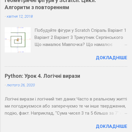
Геометричні фігури у Scratch. Цикл.
Запишіть розкодоване повідомлення.
Алгоритм з повторенням
Завдання 4. Закодуйте повідомлення для
-
квітня 12, 2018
всього класу. Озвучте його коло дошки
(крапка - короткий звук, тире - довгий, довгі
Побудуйте фігури у Scratch Спіраль Варіант 1
паузи між буквами, ще довші між словами).
Варіант 2 Варіант 3 Трикутник Серпінського
Розкодуйте повідомлення своїх товаришів.
Що намалює Мавпочка? Що намалює
Пінгвін?
ДОКЛАДНІШЕ
Python: Урок 4. Логічні вирази
-
лютого 26, 2020
Логічні вирази і логічний тип даних Часто в реальному житті
ми погоджуємося або заперечуємо те чи інше твердження,
подію, факт. Наприклад, "Сума чисел 3 та 5 більша за 7" є
правдивим твердженням, а "Сума чисел 3 та 5 менша за 7" -
ДОКЛАДНІШЕ
хибним. Можна помітити, що з точки зору логіки подібні