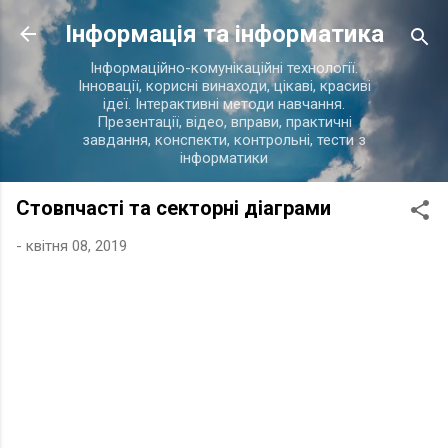
Перейти до основного вмісту
Інформація та інформатика
Інформаційно-комунікаційні технології.
Інновації, корисні винаходи, цікаві, красиві
ідеї. Інтерактивні методи навчання.
Презентації, відео, вправи, практичні
завдання, конспекти, контрольні, тести з
інформатики
Стовпчасті та секторні діаграми
-
квітня 08, 2019