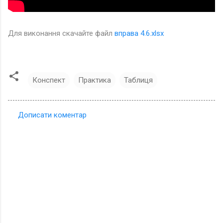
Для виконання скачайте файл
вправа 4.6.xlsx
Конспект
Практика
Таблиця
Дописати коментар
К
о
м
е
н
т
а
р