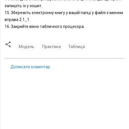
запишіть їх у зошит.

15. Збережіть електронну книгу у вашій папці у файлі з іменем 
вправа 2.1_1.

16. Закрийте вікно табличного процесора.
Модель
Практика
Таблиця
Дописати коментар
К
о
м
е
н
т
а