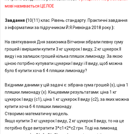
мові називається ЦЕЛОЕ﻿
Завдання (
10(11) клас. Рівень стандарту. Практичні завдання 
з інформатики за підручником Й.Я.Ривкінда 2018 року.
): 
На святкування Дня захисника Вітчизни зібрали певну суму 
грошей і вирішили купити 3 кг цукерок І виду, 2 кг цукерок ІІ 
виду і на залишок грошей кілька пляшок лимонаду. За якою 
ціною потрібно купувати цукерки І виду і ІІ виду, щоб можна 
було б купити хоча б 4 пляшки лимонаду?
Вхідними даними у цій задачі є: зібрана сума грошей (s), ціна 1 
пляшки лимонаду (x). Кінцевими результатами: ціна 1 кг 
цукерок І виду (с1), ціна 1 кг цукерок ІІ виду (с2), за яких можна 
купити хоча б 4 пляшки лимонаду.

Створимо математичну модель.

Якщо купити 3 кг цукерок І виду, 2 кг цукерок ІІ виду, то на це 
потрібно буде витратити 3*c1+2*c2 грн. Тоді на лимонад 