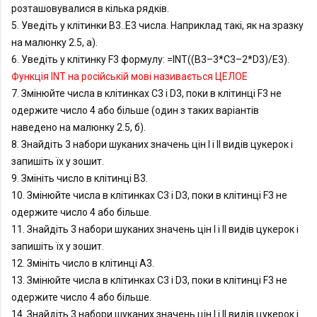
розташовувалися в кілька рядків.

5. Уведіть у клітинки B3..E3 числа. Наприклад такі, як на зразку 
на малюнку 2.5, а).

6. Уведіть у клітинку F3 формулу: =INT((B3–3*C3–2*D3)/E3).
Функція INT на російській мові називається ЦЕЛОЕ﻿
7. Змінюйте числа в клітинках C3 i D3, поки в клітинці F3 не 
одержите число 4 або більше (один з таких варіантів 
наведено на малюнку 2.5, б). 

8. Знайдіть 3 набори шуканих значень цін І і ІІ видів цукерок і 
запишіть їх у зошит.

9. Змініть число в клітинці B3.

10. Змінюйте числа в клітинках C3 i D3, поки в клітинці F3 не 
одержите число 4 або більше.

11. Знайдіть 3 набори шуканих значень цін І і ІІ видів цукерок і 
запишіть їх у зошит.

12. Змініть число в клітинці А3.

13. Змінюйте числа в клітинках C3 i D3, поки в клітинці F3 не 
одержите число 4 або більше.

14. Знайдіть 3 набори шуканих значень цін І і ІІ видів цукерок і 