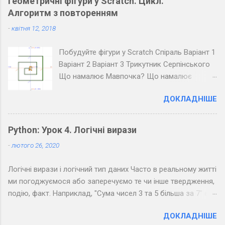
Геометричні фігури у Scratch. Цикл.
Запишіть розкодоване повідомлення.
Алгоритм з повторенням
Завдання 4. Закодуйте повідомлення для
-
квітня 12, 2018
всього класу. Озвучте його коло дошки
(крапка - короткий звук, тире - довгий, довгі
Побудуйте фігури у Scratch Спіраль Варіант 1
паузи між буквами, ще довші між словами).
Варіант 2 Варіант 3 Трикутник Серпінського
Розкодуйте повідомлення своїх товаришів.
Що намалює Мавпочка? Що намалює
Пінгвін?
ДОКЛАДНІШЕ
Python: Урок 4. Логічні вирази
-
лютого 26, 2020
Логічні вирази і логічний тип даних Часто в реальному житті
ми погоджуємося або заперечуємо те чи інше твердження,
подію, факт. Наприклад, "Сума чисел 3 та 5 більша за 7" є
правдивим твердженням, а "Сума чисел 3 та 5 менша за 7" -
ДОКЛАДНІШЕ
хибним. Можна помітити, що з точки зору логіки подібні