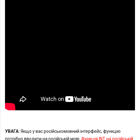
УВАГА: 
Якщо у вас російськомовний інтерфейс, функцію 
потрібно вводити на російській мові. 
Функція INT на російській 