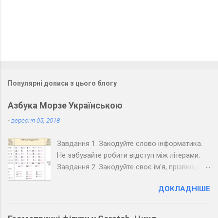
р
і
Популярні дописи з цього блогу
Азбука Морзе Українською
-
вересня 05, 2018
Завдання 1. Закодуйте слово інформатика.
Не забувайте робити відступ між літерами.
Завдання 2. Закодуйте своє ім'я, прізвище,
вулицю та номер вашого будинку. Завдання
ДОКЛАДНІШЕ
3. Закодуйте повідомлення, обміняйтеся
зошитами зі своїм товаришем по парті та
розкодуйте повідомлення товариша.