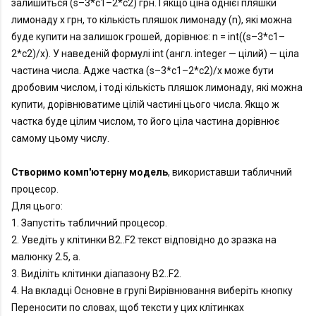
залишиться (s–3*c1–2*c2) грн. І якщо ціна однієї пляшки 
лимонаду x грн, то кількість пляшок лимонаду (n), які можна 
буде купити на залишок грошей, дорівнює: n = int((s–3*c1–
2*c2)/x). У наведеній формулі int (англ. integer — цілий) — ціла 
частина числа. Адже частка (s–3*c1–2*c2)/x може бути 
дробовим числом, і тоді кількість пляшок лимонаду, які можна 
купити, дорівнюватиме цілій частині цього числа. Якщо ж 
частка буде цілим числом, то його ціла частина дорівнює 
самому цьому числу.

Створимо 
комп'ютерну
 модель
, використавши табличний 
процесор.

Для цього:

1. Запустіть табличний процесор.

2. Уведіть у клітинки B2..F2 текст відповідно до зразка на 
малюнку 2.5, а.

3. Виділіть клітинки діапазону B2..F2.

4. На вкладці Основне в групі Вирівнювання виберіть кнопку 
Переносити по словах, щоб тексти у цих клітинках 