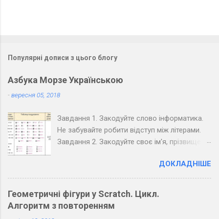
Популярні дописи з цього блогу
Азбука Морзе Українською
-
вересня 05, 2018
Завдання 1. Закодуйте слово інформатика.
Не забувайте робити відступ між літерами.
Завдання 2. Закодуйте своє ім'я, прізвище,
вулицю та номер вашого будинку. Завдання
ДОКЛАДНІШЕ
3. Закодуйте повідомлення, обміняйтеся
зошитами зі своїм товаришем по парті та
розкодуйте повідомлення товариша.
Геометричні фігури у Scratch. Цикл.
Запишіть розкодоване повідомлення.
Алгоритм з повторенням
Завдання 4. Закодуйте повідомлення для