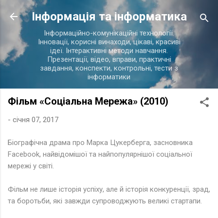
Перейти до основного вмісту
Інформація та інформатика
Інформаційно-комунікаційні технології.
Інновації, корисні винаходи, цікаві, красиві
ідеї. Інтерактивні методи навчання.
Презентації, відео, вправи, практичні
завдання, конспекти, контрольні, тести з
інформатики
Фільм «Соціальна Мережа» (2010)
-
січня 07, 2017
Біографічна драма про Марка Цукерберга, засновника
Facebook, найвідомішої та найпопулярнішої соціальної
мережі у світі.
Фільм не лише історія успіху, але й історія конкуренції, зрад,
та боротьби, які завжди супроводжують великі стартапи.