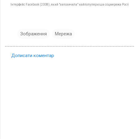
Інтерфейс Facebook (2008), який "запозичила" найпопулярніша соцмережа Росії
Зображення
Мережа
Дописати коментар
К
о
м
е
н
т
а
р
і