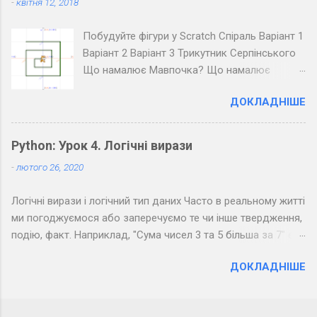
-
квітня 12, 2018
всього класу. Озвучте його коло дошки
(крапка - короткий звук, тире - довгий, довгі
Побудуйте фігури у Scratch Спіраль Варіант 1
паузи між буквами, ще довші між словами).
Варіант 2 Варіант 3 Трикутник Серпінського
Розкодуйте повідомлення своїх товаришів.
Що намалює Мавпочка? Що намалює
Пінгвін?
ДОКЛАДНІШЕ
Python: Урок 4. Логічні вирази
-
лютого 26, 2020
Логічні вирази і логічний тип даних Часто в реальному житті
ми погоджуємося або заперечуємо те чи інше твердження,
подію, факт. Наприклад, "Сума чисел 3 та 5 більша за 7" є
правдивим твердженням, а "Сума чисел 3 та 5 менша за 7" -
ДОКЛАДНІШЕ
хибним. Можна помітити, що з точки зору логіки подібні
фрази припускають тільки два результати: " Так " (правда) і
" Ні " (неправда). Подібне використовується в