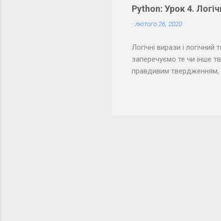
Python: Урок 4. Логіч
-
лютого 26, 2020
Логічні вирази і логічни
заперечуємо те чи інше тв
правдивим твердженням, а
точки зору логіки подібні 
(неправда). Подібне вико
може бути лише " Так " аб
описані три типи даних: ц
даних. У цього типу всього
Тільки ці значення можуть
природною мовою (наприк
"більше", ...