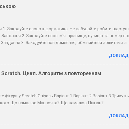
нською
 1. Закодуйте слово інформатика. Не забувайте робити відступ 
. Завдання 2. Закодуйте своє ім'я, прізвище, вулицю та номер в
 Завдання 3. Закодуйте повідомлення, обміняйтеся зошитами зі
м по парті та розкодуйте повідомлення товариша. Запишіть
ДОКЛАД
ане повідомлення. Завдання 4. Закодуйте повідомлення для в
звучте його коло дошки (крапка - короткий звук, тире - довгий, 
ж буквами, ще довші між словами). Розкодуйте повідомлення св
у Scratch. Цикл. Алгоритм з повторенням
в.
е фігури у Scratch Спіраль Варіант 1 Варіант 2 Варіант 3 Трикутн
ького Що намалює Мавпочка? Що намалює Пінгвін?
ДОКЛАД