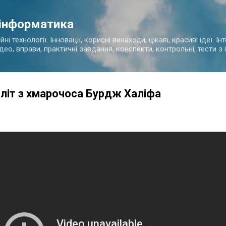
Перейти до основного вмісту
 інформатика
і технології. Інновації, корисні винаходи, цікаві, красиві ідеї. І
ідео, вправи, практичні завдання, конспекти, контрольні, тести 
оліт з хмарочоса Бурдж Халіфа