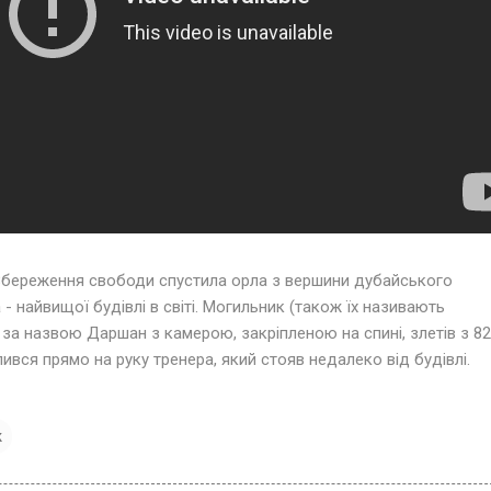
Збереження свободи спустила орла з вершини дубайського
 найвищої будівлі в світі. Могильник (також їх називають
за назвою Даршан з камерою, закріпленою на спині, злетів з 82
ився прямо на руку тренера, який стояв недалеко від будівлі.
ж