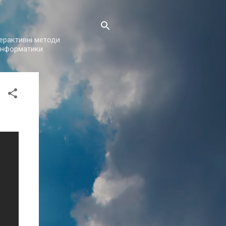
нтерактивні методи
з інформатики