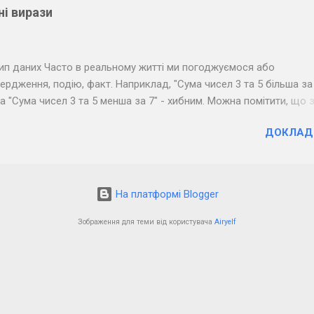
ні вирази
й тип даних Часто в реальному житті ми погоджуємося або
ердження, подію, факт. Наприклад, "Сума чисел 3 та 5 більша за 
 "Сума чисел 3 та 5 менша за 7" - хибним. Можна помітити, що 
фрази припускають тільки два результати: " Так " (правда) і " Ні "
ДОКЛАД
ристовується в програмуванні: якщо результатом обчислення в
о " Ні ", то такий вираз називається логічним. На минулому уроці
ілі, дробові числа, а також рядки. Також виділяють логічний тип
 два можливих значення: True ( правда ) - 1 і False ( неправда ) -
На платформі Blogger
 бути результатом логічних виразів. Логічні оператори Говорячи
лад, українською) ми позначаємо порівняння словами "дорівню
Зображення для теми від користувача
Airyelf