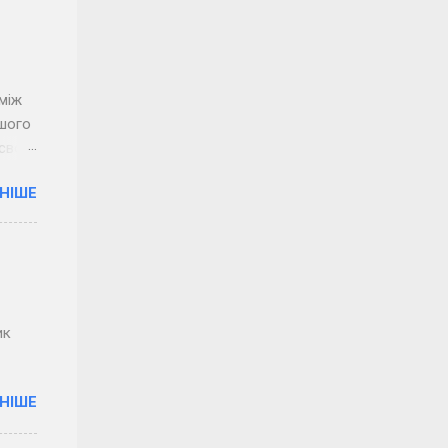
між
ашого
 своїм
НІШЕ
сього
довгі
оїх
ик
НІШЕ