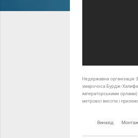
Недержавна організація 
хмарочоса Бурдж-Халифа -
імператорськими орлами) 
метрової висоти і приземл
Винахід
Монта