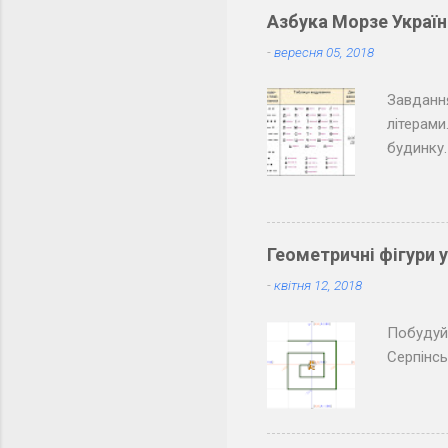
Азбука Морзе Украї
-
вересня 05, 2018
Завдання
літерами
будинку.
товарише
розкодов
класу. О
паузи мі
Геометричні фігури 
товариші
-
квітня 12, 2018
Побудуйт
Серпінс