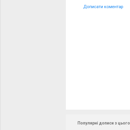
Дописати коментар
К
о
м
е
н
т
а
р
і
Популярні дописи з цього