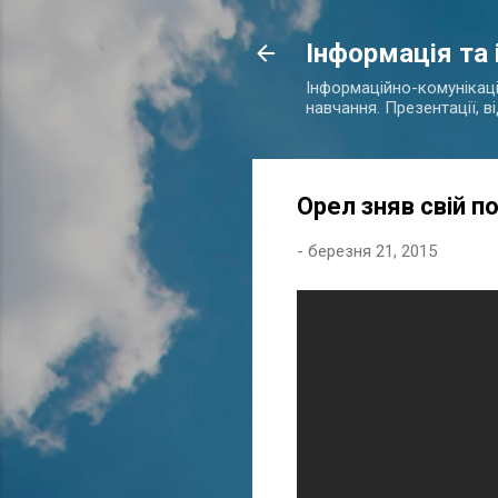
Інформація та
Інформаційно-комунікаційн
навчання. Презентації, в
Орел зняв свій п
-
березня 21, 2015