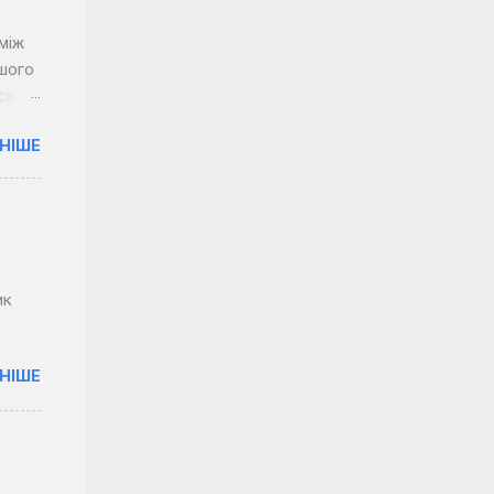
між
ашого
 своїм
НІШЕ
сього
довгі
оїх
ик
НІШЕ