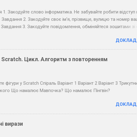
 1. Закодуйте слово інформатика. Не забувайте робити відступ 
. Завдання 2. Закодуйте своє ім'я, прізвище, вулицю та номер в
 Завдання 3. Закодуйте повідомлення, обміняйтеся зошитами зі
м по парті та розкодуйте повідомлення товариша. Запишіть
ДОКЛАД
ане повідомлення. Завдання 4. Закодуйте повідомлення для в
звучте його коло дошки (крапка - короткий звук, тире - довгий, 
ж буквами, ще довші між словами). Розкодуйте повідомлення св
у Scratch. Цикл. Алгоритм з повторенням
в.
е фігури у Scratch Спіраль Варіант 1 Варіант 2 Варіант 3 Трикутн
ького Що намалює Мавпочка? Що намалює Пінгвін?
ДОКЛАД
ні вирази