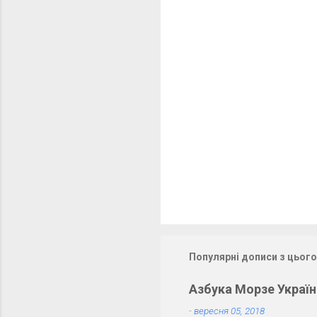
о
м
е
н
т
а
р
і
Популярні дописи з цього
Азбука Морзе Украї
-
вересня 05, 2018