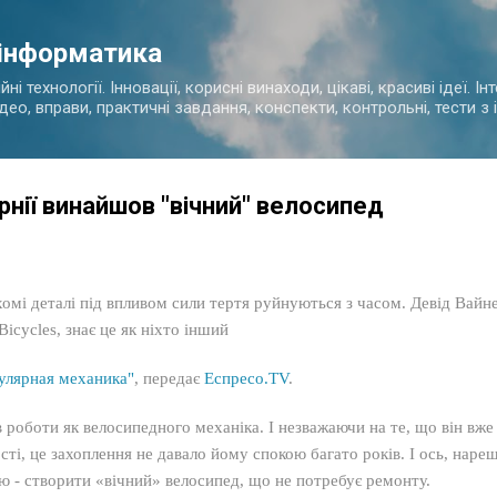
Перейти до основного вмісту
 інформатика
і технології. Інновації, корисні винаходи, цікаві, красиві ідеї. І
ідео, вправи, практичні завдання, конспекти, контрольні, тести 
рнії винайшов "вічний" велосипед
омі деталі під впливом сили тертя руйнуються з часом. Девід Вайн
Bicycles, знає це як ніхто інший
улярная механика"
, передає
Еспресо.TV
.
 роботи як велосипедного механіка. І незважаючи на те, що він вже
сті, це захоплення не давало йому спокою багато років. І ось, нареш
ю - створити «вічний» велосипед, що не потребує ремонту.