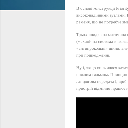
В основі конструкції Prior
високонадійними вузлами. 
ременя, що не потребує зм
Трьохшвидкісна маточина в
(механічна система в ізоль
«антипрокольні» шини, виго
при пошкодженні.
Ну і, якщо ви вчилися ката
ножним гальмом. Принцип 
ланцюгова передача і, щоб 
пристрій відмінно працює н