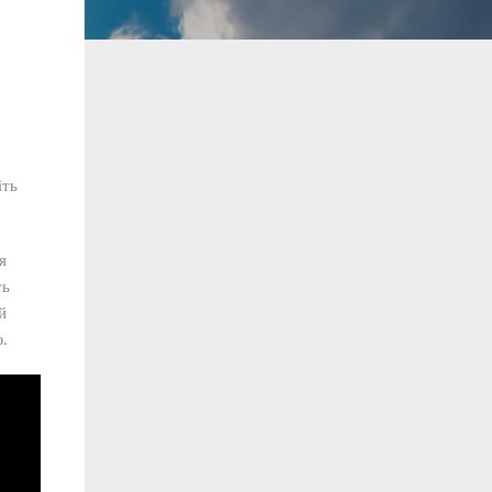
іть
я
ть
й
ю.