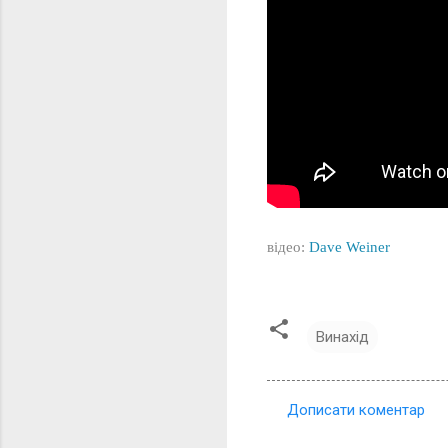
відео:
Dave Weiner
Винахід
Дописати коментар
К