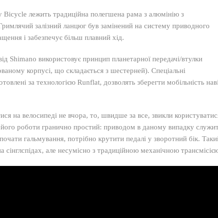
ity Bicycle лежить традиційна полегшена рама з алюмінію з
Гримлячий залізний ланцюг був замінений на систему приводного
ащення і забезпечує більш плавний хід.
ід Shimanо використовує принцип планетарної передачі/втулки
ованому корпусі, що складається з шестерней). Спеціальні
товлені за технологією Runflat, дозволять зберегти мобільність нав
тися на велосипеді не вчора, то, швидше за все, звикли користуватис
його роботи гранично простий: приводом в даному випадку служи
почати гальмування, потрібно крутити педалі у зворотний бік. Таки
а сінглспідах, але несумісно з традиційною механічною трансмісіє