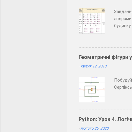
Завдання
літерами
будинку.
товарише
розкодов
класу. О
паузи мі
Геометричні фігури 
товариші
-
квітня 12, 2018
Побудуйт
Серпінс
Python: Урок 4. Логіч
-
лютого 26, 2020