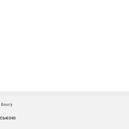
 блогу
нською