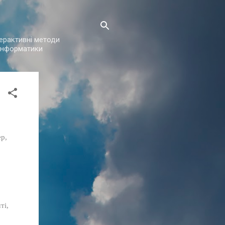
нтерактивні методи
з інформатики
ер,
ті,