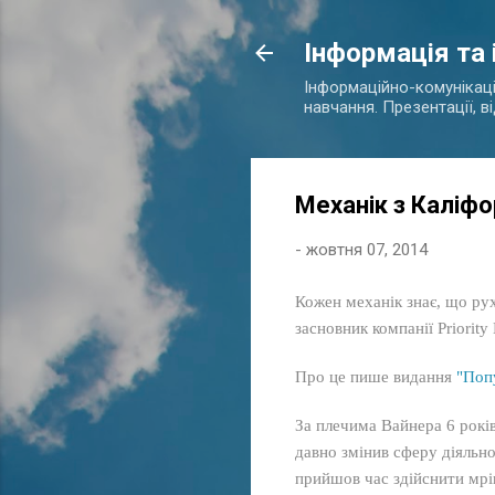
Інформація та
Інформаційно-комунікаційн
навчання. Презентації, в
Механік з Каліфо
-
жовтня 07, 2014
Кожен механік знає, що рух
засновник компанії Priority 
Про це пише видання
"Поп
За плечима Вайнера 6 років
давно змінив сферу діяльно
прийшов час здійснити мрі