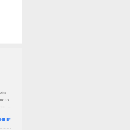
між
ашого
 своїм
НІШЕ
сього
довгі