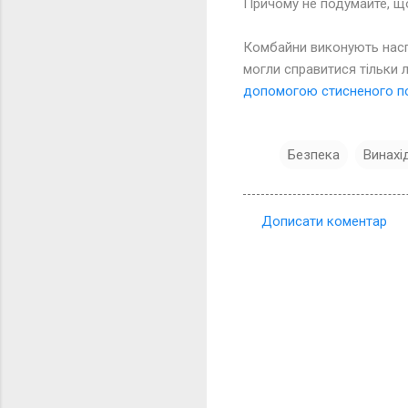
Причому не подумайте, що
Комбайни виконують наспр
могли справитися тільки
допомогою стисненого по
Безпека
Винахі
Дописати коментар
К
о
м
е
н
т
а