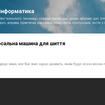
Перейти до основного вмісту
 інформатика
і технології. Інновації, корисні винаходи, цікаві, красиві ідеї. І
ідео, вправи, практичні завдання, конспекти, контрольні, тести 
рсальна машина для шиття
ворі зима, але Вас вже зараз цікавить, яким буде сезон весна-л
.