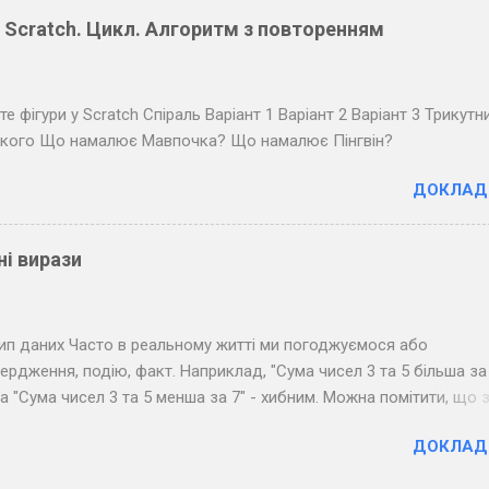
ж буквами, ще довші між словами). Розкодуйте повідомлення св
у Scratch. Цикл. Алгоритм з повторенням
в.
е фігури у Scratch Спіраль Варіант 1 Варіант 2 Варіант 3 Трикутн
ького Що намалює Мавпочка? Що намалює Пінгвін?
ДОКЛАД
ні вирази
й тип даних Часто в реальному житті ми погоджуємося або
ердження, подію, факт. Наприклад, "Сума чисел 3 та 5 більша за 
 "Сума чисел 3 та 5 менша за 7" - хибним. Можна помітити, що 
фрази припускають тільки два результати: " Так " (правда) і " Ні "
ДОКЛАД
ристовується в програмуванні: якщо результатом обчислення в
о " Ні ", то такий вираз називається логічним. На минулому уроці