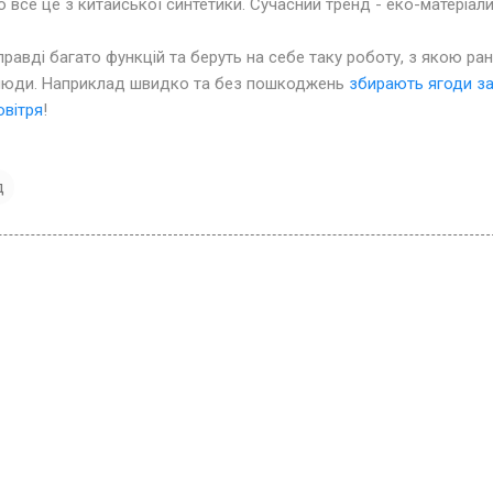
 все це з китайської синтетики. Сучасний тренд - еко-матеріали
авді багато функцій та беруть на себе таку роботу, з якою ран
 люди. Наприклад швидко та без пошкоджень
збирають ягоди з
вітря
!
д