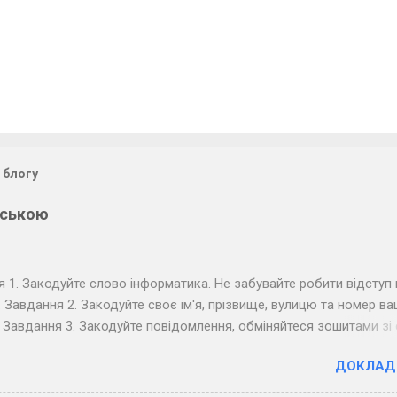
 блогу
нською
 1. Закодуйте слово інформатика. Не забувайте робити відступ 
. Завдання 2. Закодуйте своє ім'я, прізвище, вулицю та номер в
 Завдання 3. Закодуйте повідомлення, обміняйтеся зошитами зі
м по парті та розкодуйте повідомлення товариша. Запишіть
ДОКЛАД
ане повідомлення. Завдання 4. Закодуйте повідомлення для в
звучте його коло дошки (крапка - короткий звук, тире - довгий, 