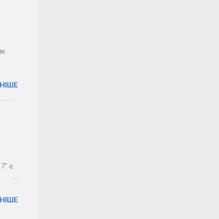
оїх
ик
НІШЕ
7" є
з
НІШЕ
иразу
 були