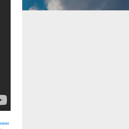
мами
.