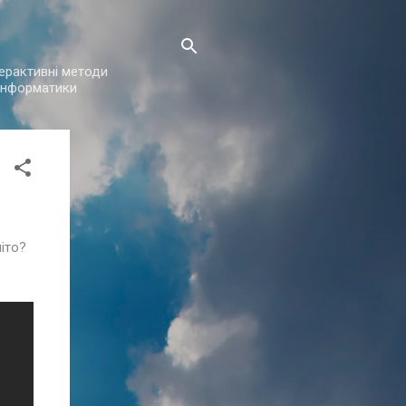
нтерактивні методи
з інформатики
іто?