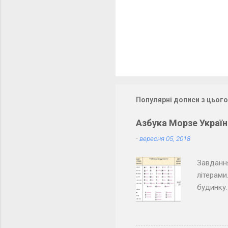
р
і
Популярні дописи з цього
Азбука Морзе Украї
-
вересня 05, 2018
Завдання
літерами
будинку.
товарише
розкодов
класу. О