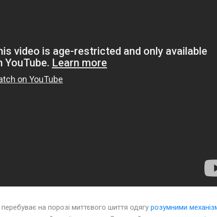
о перебуває на порозі миттєвого шиття одягу
розумними механіз