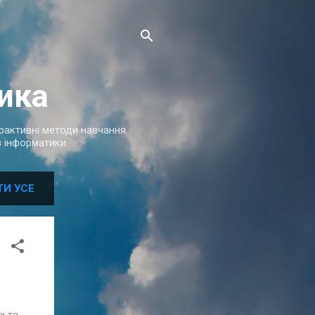
ика
терактивні методи навчання.
 з інформатики
ТИ УСЕ
х та