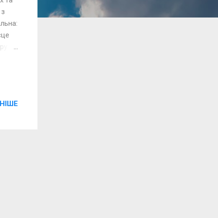
 з
альна:
сце
 руху
чки
:
икати
НІШЕ
і
авді
.