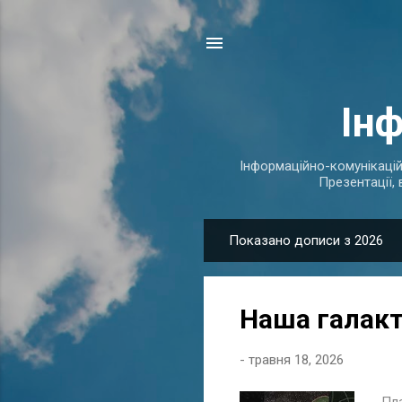
Ін
Інформаційно-комунікаційні
Презентації, 
Показано дописи з 2026
П
у
б
Наша галак
л
і
-
травня 18, 2026
к
а
Пла