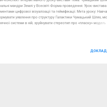
ральні мандри Землі у Всесвіті Форма проведення: Урок-вистава
ментами цифрової візуалізації та гейміфікації. Мета уроку: Навч
рмувати уявлення про структуру Галактики Чумацький Шлях, мі
ячної системи в ній; зруйнувати стереотип про «пласку» модель
нет і розкрити складові загального руху Землі у Всесвіті.
вивальна: розвивати просторову уяву, критичне мислення, нави
андної роботи, акторські здібності та публічний виступ. Виховна
овувати інтерес до астрономії та наукового пізнання світу, викл
ДОКЛАД
уття захоплення масштабністю Всесвіту. Обладнання та цифров
трументи: Інтерактивна дошка / проєктор. Відеоролик «Як наспр
ається Земля у космосі» (від каналу « Мандрівка Невідомим »).
ерактивна 3D-модель Сонячної системи ( solarsystemscope.com )
друковані тексти п'єси (для 2-х акторських груп по 3 учні). Стіл...