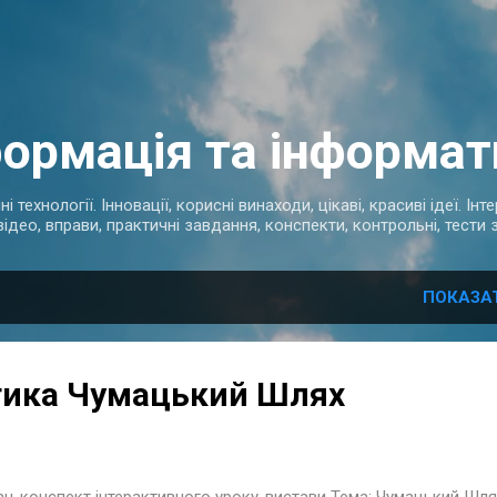
Перейти до основного вмісту
формація та інформат
 технології. Інновації, корисні винаходи, цікаві, красиві ідеї. Ін
відео, вправи, практичні завдання, конспекти, контрольні, тести
ПОКАЗА
тика Чумацький Шлях
н-конспект інтерактивного уроку-вистави Тема: Чумацький Шля