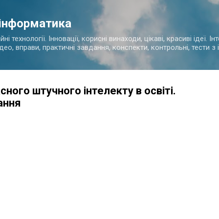
Перейти до основного вмісту
 інформатика
і технології. Інновації, корисні винаходи, цікаві, красиві ідеї. І
ідео, вправи, практичні завдання, конспекти, контрольні, тести 
ного штучного інтелекту в освіті.
ання