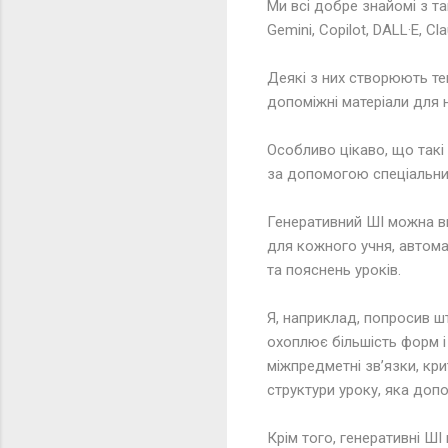
Ми всі добре знайомі з т
Gemini, Copilot, DALL·E, Cl
Деякі з них створюють те
допоміжні матеріали для 
Особливо цікаво, що такі 
за допомогою спеціальних
Генеративний ШІ можна в
для кожного учня, автома
та пояснень уроків.
Я, наприклад, попросив ш
охоплює більшість форм і
міжпредметні зв’язки, кри
структури уроку, яка допо
Крім того, генеративні ШІ