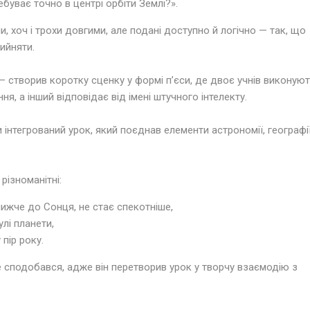
буває точно в центрі орбіти Землі?».
и, хоч і трохи довгими, але подані доступно й логічно — так, що
ийняти.
— створив коротку сценку у формі п’єси, де двоє учнів виконую
ня, а інший відповідає від імені штучного інтелекту.
інтегрований урок, який поєднав елементи астрономії, географії
ізноманітні:
ижче до Сонця, не стає спекотніше,
улі планети,
пір року.
 сподобався, адже він перетворив урок у творчу взаємодію з