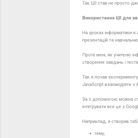
Так ШІ став не просто дже
Використання ШІ для ав
На уроках інформатики я 
презентацій та навчальних
Проте мені, як учителю і
створення завдань і тесті
Так я почав експеримент
JavaScript взаємодіяти з A
За її допомогою можна с
інтегрувати все це з Goog
Наприклад, я створив таб
тему,