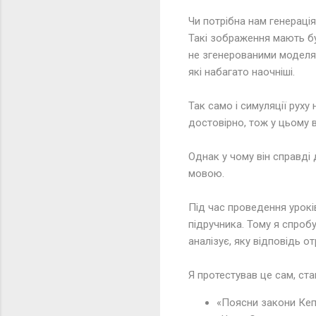
Чи потрібна нам генераці
Такі зображення мають бу
не згенерованими моделя
які набагато наочніші.
Так само і симуляції руху
достовірно, тож у цьому 
Однак у чому він справді
мовою.
Під час проведення урокі
підручника. Тому я спробу
аналізує, яку відповідь о
Я протестував це сам, ст
«Поясни закони Кеп