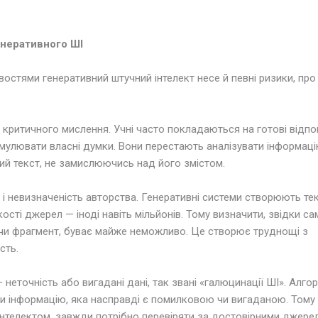
енеративного ШІ
остями генеративний штучний інтелект несе й певні ризики, про 
 критичного мислення. Учні часто покладаються на готові відпо
мулювати власні думки. Вони перестають аналізувати інформаці
ий текст, не замислюючись над його змістом.
 і невизначеність авторства. Генеративні системи створюють те
кості джерел — іноді навіть мільйонів. Тому визначити, звідки са
 чи фрагмент, буває майже неможливо. Це створює труднощі з
сть.
неточність або вигадані дані, так звані «галюцинації ШІ». Алго
и інформацію, яка насправді є помилковою чи вигаданою. Тому
інтелектом, завжди потрібно перевіряти за достовірними джере