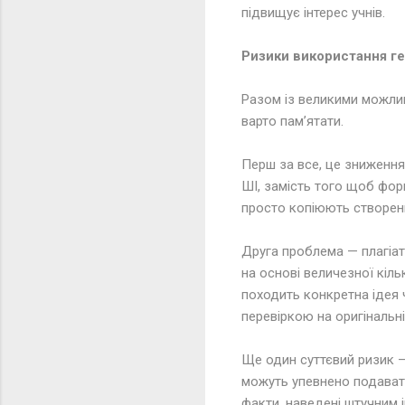
підвищує інтерес учнів.
Ризики використання г
Разом із великими можлив
варто пам’ятати.
Перш за все, це зниження
ШІ, замість того щоб фор
просто копіюють створен
Друга проблема — плагіат
на основі величезної кіль
походить конкретна ідея
перевіркою на оригінальні
Ще один суттєвий ризик — 
можуть упевнено подават
факти, наведені штучним 