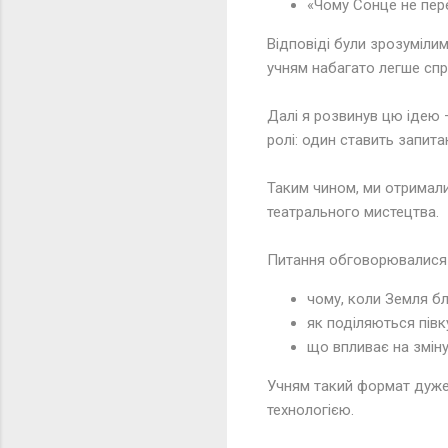
«Чому Сонце не пере
Відповіді були зрозумілим
учням набагато легше спр
Далі я розвинув цю ідею 
ролі: один ставить запитан
Таким чином, ми отримали 
театрального мистецтва.
Питання обговорювалися р
чому, коли Земля бл
як поділяються півк
що впливає на зміну 
Учням такий формат дуже
технологією.