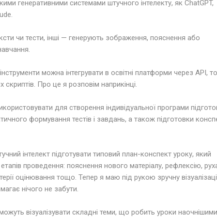
акими генеративними системами штучного інтелекту, як ChatGPT,
aude.
ксти чи тести, інші — генерують зображення, пояснення або
навчання.
інструменти можна інтегрувати в освітні платформи через API, т
 скриптів. Про це я розповім наприкінці.
икористовувати для створення індивідуальної програми підгото
тичного формування тестів і завдань, а також підготовки консп
тучний інтелект підготувати типовий план-конспект уроку, який
 етапів проведення: пояснення нового матеріалу, рефлексію, рух
терії оцінювання тощо. Тепер я маю під рукою зручну візуалізац
магає нічого не забути.
 можуть візуалізувати складні теми, що робить уроки наочнішими