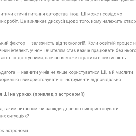
тими етичні питання авторства: іноді ШІ може несвідомо
их робіт. Це викликає дискусії щодо того, кому належить ство
ький фактор — залежність від технологій. Коли освітній процес 
чний інтелект, учням і вчителям стає важче працювати без нього
тають недоступними, навчання може втратити ефективність.
дагога — навчити учнів не лише користуватися ШІ, а й мислити
формацію і використовувати ці інструменти відповідально.
 ШІ на уроках (приклад з астрономії)
д таким питанням: чи завжди доречно використовувати
них ситуаціях?
ок астрономії.