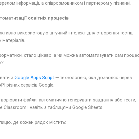
релом інформації, а співрозмовником і партнером у пізнанні.
томатизації освітніх процесів
активно використовую штучний інтелект для створення тестів,
 матеріалів.
нформатики, стало цікаво: а чи можна автоматизувати сам проце
в?
увати з
Google Apps Script
— технологією, яка дозволяє через
PI різних сервісів Google.
творювати файли, автоматично генерувати завдання або тести,
le Classroom і навіть з таблицями Google Sheets.
лицю, де кожен рядок містить: