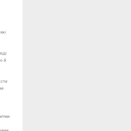
які
віді
ю й
ксти
ме
ритми
лами.