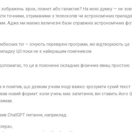
я зображень зірок, планет або галактик? На мою думку — не зов
ти точними, отриманими з телескопів чи астрономічних приладів
ми. Адже ми маємо величезні бази справжніх астрономічних фо
 небесних тіл — існують перевірені програми, які відтворюють це
випадку ШІ поки не є найкращим помічником.
 допомагає, то це в поясненні складних фізичних явищ простою
в я помітив, що деяким учням іноді важко зрозуміти сухий текст
вав новий формат: коли учень має запитання, він ставить його Ш
тримав.
авив ChatGPT питання, наприклад:
лера»,