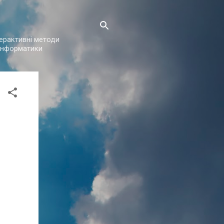
нтерактивні методи
з інформатики