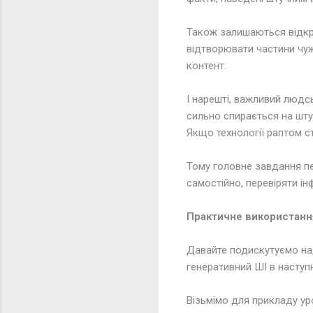
Також залишаються відкри
відтворювати частини чуж
контент.
І нарешті, важливий людс
сильно спирається на шту
Якщо технології раптом с
Тому головне завдання пе
самостійно, перевіряти ін
Практичне використання
Давайте подискутуємо на
генеративний ШІ в наступ
Візьмімо для прикладу ур