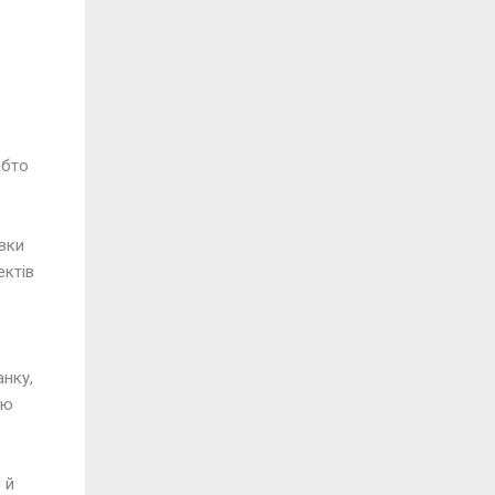
обто
вки
ектів
анку,
ію
 й